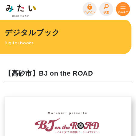
ログイン
検索
トップページ
デジタルブック
特集
Digital books
イベント
まるはり 雑誌・デジタルブック
地場産品/ツクリビト
【高砂市】BJ on the ROAD
エリア特集
まるはり×みたい
お問合わせ
イベント情報募集
サイトポリシー
プライバシーポリシー
運営会社
FAQ