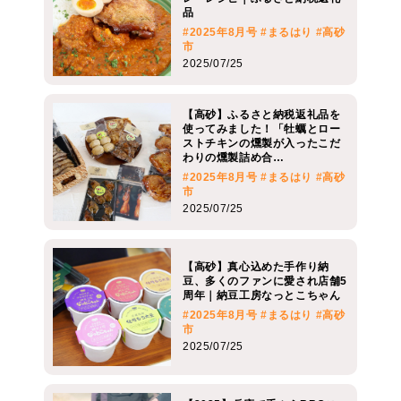
品
#2025年8月号
#まるはり
#高砂
市
2025/07/25
【高砂】ふるさと納税返礼品を
使ってみました！「牡蠣とロー
ストチキンの燻製が入ったこだ
わりの燻製詰め合…
#2025年8月号
#まるはり
#高砂
市
2025/07/25
【高砂】真心込めた手作り納
豆、多くのファンに愛され店舗5
周年｜納豆工房なっとこちゃん
#2025年8月号
#まるはり
#高砂
市
2025/07/25