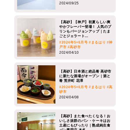
2024/09/25
【高砂】【神戸】初夏らしい爽
やかフレーバー登場！ 人気のプ
リンもバージョンアップ｜たま
ごとジェラート…
#2024年5×6月号
#まるはり
#神
戸市
#高砂市
2024/04/10
【高砂】日本酒と絶品肴 高砂市
に新たな酒場がオープン｜酒と
肴 荒井町 花澤
#2024年5×6月号
#まるはり
#高
砂市
2024/04/08
【高砂】また食べたくなる！お
いしさ抜群のパン・ケーキはお
土産にもぴったり｜熟成純生食
パン専門店 本多…