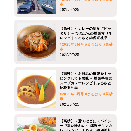
市
2025/07/25
【高砂】～カレーの副菜にピッ
タリ！～ ひねぽんの燻製マリネ
レシピ｜ふるさと納税返礼品
#2025年8月号
#まるはり
#高砂
市
2025/07/25
【高砂】～お好みの燻製をトッ
ピングしても美味～ 燻製手羽元
スープカレーレシピ｜ふるさと
納税返礼品
#2025年8月号
#まるはり
#高砂
市
2025/07/25
【高砂】～驚くほどにスパイシ
ーで深い味わい～ 燻製チキンカ
レーレシピ｜ふるさと納税返礼