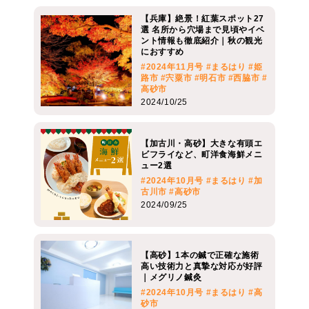
【兵庫】絶景！紅葉スポット27
選 名所から穴場まで見頃やイベ
ント情報も徹底紹介｜秋の観光
におすすめ
#2024年11月号
#まるはり
#姫
路市
#宍粟市
#明石市
#西脇市
#
高砂市
2024/10/25
【加古川・高砂】大きな有頭エ
ビフライなど、町洋食海鮮メニ
ュー2選
#2024年10月号
#まるはり
#加
古川市
#高砂市
2024/09/25
【高砂】1本の鍼で正確な施術
高い技術力と真摯な対応が好評
｜メグリノ鍼灸
#2024年10月号
#まるはり
#高
砂市