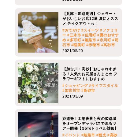
【兵庫・姫路周辺】ジェラート
がおいしいお店12選 夏にオスス
メ テイクアウトも！
#おでかけ
#スイーツ
#ファミリ
ー
#三木市
#佐用町
#夏のおすす
め
#多可町
#姫路市
#市川町
#明
石市
#稲美町
#赤穂市
#高砂市
2021/05/20
【加古川・高砂】おしゃれすぎ
る！人気のお花屋さんまとめ フ
ラワーギフトにおすすめ
#ショッピング
#ライフスタイル
#加古川市
#高砂市
2021/03/09
姫路発！工場夜景と夜の姫路城
をオープンデッキバスで巡るツ
アー開催【GoToトラベル対象】
#イベント
#姫路市
#観光
#高砂