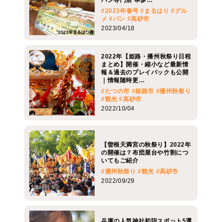
#2023年春号
#まるはり
#グル
メ
#パン
#高砂市
2023/04/18
2022年【姫路・播州秋祭り日程
まとめ】開催・縮小など最新情
報＆過去のプレイバックも公開
｜情報随時更…
#たつの市
#姫路市
#播州秋祭り
#観光
#高砂市
2022/10/04
【曽根天満宮の秋祭り】2022年
の開催は？布団屋台や竹割につ
いてもご紹介
#播州秋祭り
#観光
#高砂市
2022/09/29
兵庫の人気神社初詣スポット5選