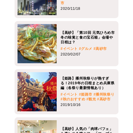
市
2020/11/18
【高砂】「第10回 元気ひろめ市
冬の味覚と食の宝石箱」会場や
日程は？
#イベント
#グルメ
#高砂市
2020/02/07
【姫路】播州秋祭りが熱すぎ
る！2019年の日程まとめ兵庫県
編（各祭り最新情報あり）
#イベント
#姫路市
#播州秋祭り
#秋のおすすめ
#観光
#高砂市
2019/10/16
【高砂】人気の「肉球パフェ」