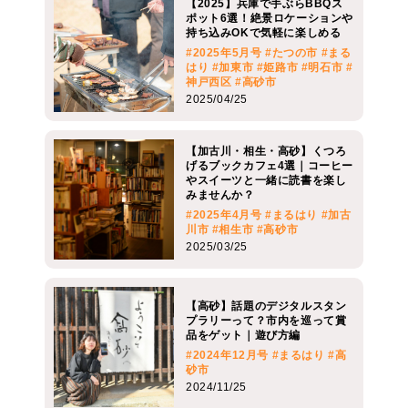
【2025】兵庫で手ぶらBBQス
ポット6選！絶景ロケーションや
持ち込みOKで気軽に楽しめる
#2025年5月号
#たつの市
#まる
はり
#加東市
#姫路市
#明石市
#
神戸西区
#高砂市
2025/04/25
【加古川・相生・高砂】くつろ
げるブックカフェ4選｜コーヒー
やスイーツと一緒に読書を楽し
みませんか？
#2025年4月号
#まるはり
#加古
川市
#相生市
#高砂市
2025/03/25
【高砂】話題のデジタルスタン
プラリーって？市内を巡って賞
品をゲット｜遊び方編
#2024年12月号
#まるはり
#高
砂市
2024/11/25