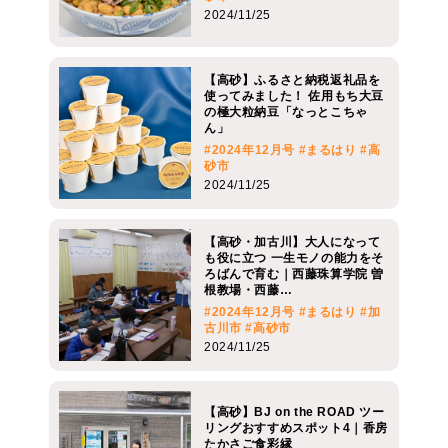
2024/11/25
【高砂】ふるさと納税返礼品を
使ってみました！ 佐用もち大豆
の極大粒納豆「なっとこちゃ
ん」
#2024年12月号
#まるはり
#高
砂市
2024/11/25
【高砂・加古川】大人になって
も役に立つ 一生モノの能力をそ
ろばんで育む｜西藤珠算学院 曽
根教場・西藤…
#2024年12月号
#まるはり
#加
古川市
#高砂市
2024/11/25
【高砂】BJ on the ROAD ツー
リングおすすめスポット4｜香房
たかさご食彩縁