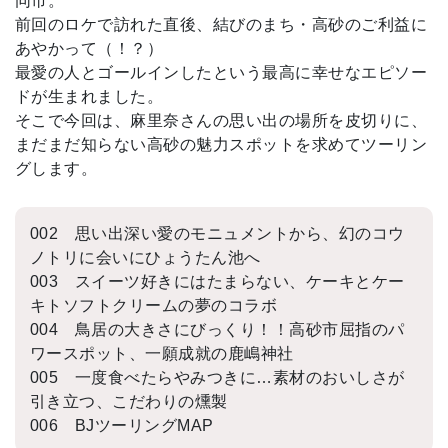
同市。
前回のロケで訪れた直後、結びのまち・高砂のご利益に
あやかって（！？）
最愛の人とゴールインしたという最高に幸せなエピソー
ドが生まれました。
そこで今回は、麻里奈さんの思い出の場所を皮切りに、
まだまだ知らない高砂の魅力スポットを求めてツーリン
グします。
002 思い出深い愛のモニュメントから、幻のコウ
ノトリに会いにひょうたん池へ
003 スイーツ好きにはたまらない、ケーキとケー
キトソフトクリームの夢のコラボ
004 鳥居の大きさにびっくり！！高砂市屈指のパ
ワースポット、一願成就の鹿嶋神社
005 一度食べたらやみつきに…素材のおいしさが
引き立つ、こだわりの燻製
006 BJツーリングMAP