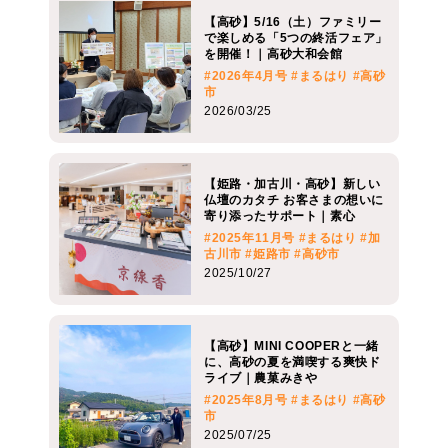
【高砂】5/16（土）ファミリー
で楽しめる「5つの終活フェア」
を開催！｜高砂大和会館
#2026年4月号
#まるはり
#高砂
市
2026/03/25
【姫路・加古川・高砂】新しい
仏壇のカタチ お客さまの想いに
寄り添ったサポート｜素心
#2025年11月号
#まるはり
#加
古川市
#姫路市
#高砂市
2025/10/27
【高砂】MINI COOPERと一緒
に、高砂の夏を満喫する爽快ド
ライブ｜農菓みきや
#2025年8月号
#まるはり
#高砂
市
2025/07/25