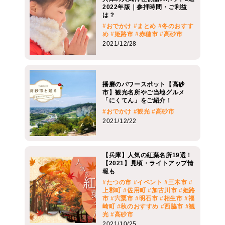
2022年版｜参拝時間・ご利益
は？
#おでかけ
#まとめ
#冬のおすす
め
#姫路市
#赤穂市
#高砂市
2021/12/28
播磨のパワースポット【高砂
市】観光名所やご当地グルメ
「にくてん」をご紹介！
#おでかけ
#観光
#高砂市
2021/12/22
【兵庫】人気の紅葉名所19選！
【2021】見頃・ライトアップ情
報も
#たつの市
#イベント
#三木市
#
上郡町
#佐用町
#加古川市
#姫路
市
#宍粟市
#明石市
#相生市
#福
崎町
#秋のおすすめ
#西脇市
#観
光
#高砂市
2021/10/25