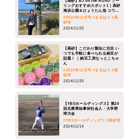
【高砂】BJ on the ROAD ツー
リングおすすめスポット1｜高砂
海浜公園＆ひょうたん池 コウ…
#2024年12月号
#まるはり
#高
砂市
2024/11/25
【高砂】こだわり製法に注目 い
つでも手軽に食べられる納豆が
話題！ ｜納豆工房なっとこちゃ
ん
#2024年12月号
#まるはり
#高
砂市
2024/11/25
【YBSホールディングス】第20
回兵庫県知事杯社会人・大学野
球大会
#YBSホールディングス
#高砂市
2024/11/14