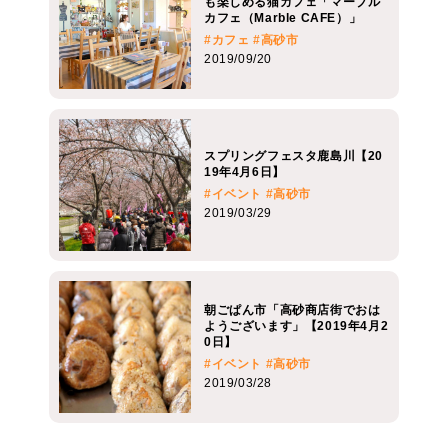
も楽しめる猫カフェ「マーブル
カフェ（Marble CAFE）」
#カフェ
#高砂市
2019/09/20
スプリングフェスタ鹿島川【20
19年4月6日】
#イベント
#高砂市
2019/03/29
朝ごぱん市「高砂商店街でおは
ようございます」【2019年4月2
0日】
#イベント
#高砂市
2019/03/28