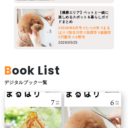
【播磨エリア】ペットと一緒に
楽しめるスポット＆暮らしガイ
ドまとめ
#2026年6月号
#たつの市
#まる
はり
#加古川市
#加西市
#姫路市
#宍粟市
#小野市
2026/05/25
Book List
デジタルブック一覧