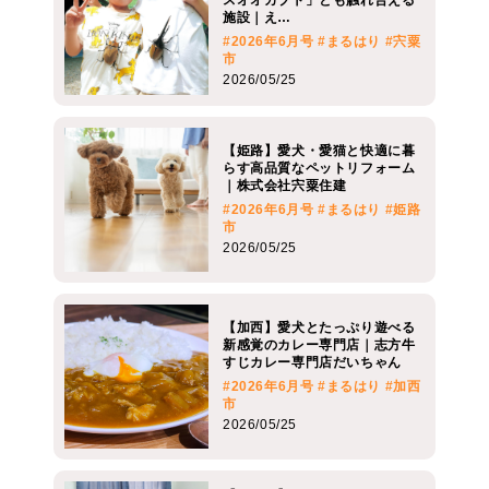
施設｜え…
#2026年6月号
#まるはり
#宍粟
市
2026/05/25
【姫路】愛犬・愛猫と快適に暮
らす高品質なペットリフォーム
｜株式会社宍粟住建
#2026年6月号
#まるはり
#姫路
市
2026/05/25
【加西】愛犬とたっぷり遊べる
新感覚のカレー専門店｜志方牛
すじカレー専門店だいちゃん
#2026年6月号
#まるはり
#加西
市
2026/05/25