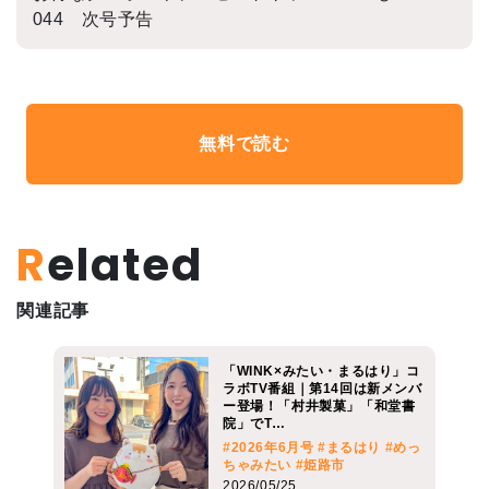
044 次号予告
無料で読む
Related
関連記事
「WINK×みたい・まるはり」コ
ラボTV番組｜第14回は新メンバ
ー登場！「村井製菓」「和堂書
院」でT…
#2026年6月号
#まるはり
#めっ
ちゃみたい
#姫路市
2026/05/25