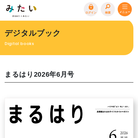
ログイン
検索
トップページ
デジタルブック
特集
Digital books
イベント
まるはり 雑誌・デジタルブック
地場産品/ツクリビト
まるはり2026年6月号
エリア特集
まるはり×みたい
お問合わせ
イベント情報募集
サイトポリシー
プライバシーポリシー
運営会社
FAQ