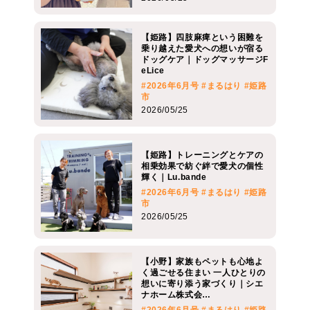
【姫路】四肢麻痺という困難を
乗り越えた愛犬への想いが宿る
ドッグケア｜ドッグマッサージF
eLice
#2026年6月号
#まるはり
#姫路
市
2026/05/25
【姫路】トレーニングとケアの
相乗効果で紡ぐ絆で愛犬の個性
輝く｜Lu.bande
#2026年6月号
#まるはり
#姫路
市
2026/05/25
【小野】家族もペットも心地よ
く過ごせる住まい 一人ひとりの
想いに寄り添う家づくり｜シエ
ナホーム株式会…
#2026年6月号
#まるはり
#姫路