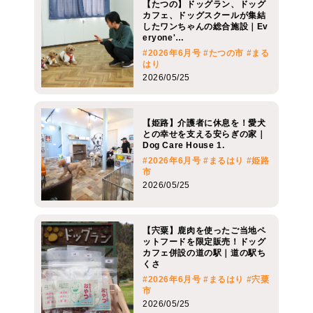
【たつの】ドッグラン、ドッグ
カフェ、ドッグスクールが集結
したワンちゃんの総合施設｜Ev
eryone'…
#2026年6月号
#たつの市
#まる
はり
2026/05/25
【姫路】介護者に休息を！愛犬
との幸せを支える安らぎの家｜
Dog Care House 1.
#2026年6月号
#まるはり
#姫路
市
2026/05/25
【宍粟】鹿肉を使ったご当地ペ
ットフードを限定販売！ドッグ
カフェ併設の道の駅｜道の駅ち
くさ
#2026年6月号
#まるはり
#宍粟
市
2026/05/25