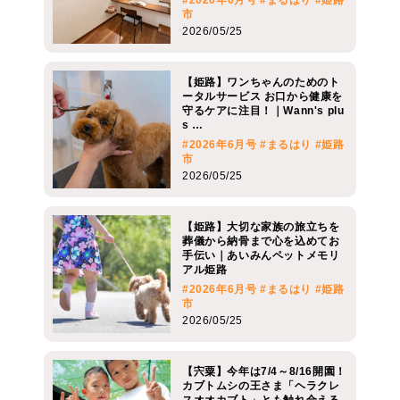
市
2026/05/25
【姫路】ワンちゃんのためのト
ータルサービス お口から健康を
守るケアに注目！｜Wann's plu
s …
#2026年6月号
#まるはり
#姫路
市
2026/05/25
【姫路】大切な家族の旅立ちを
葬儀から納骨まで心を込めてお
手伝い｜あいみんペットメモリ
アル姫路
#2026年6月号
#まるはり
#姫路
市
2026/05/25
【宍粟】今年は7/4～8/16開園！
カブトムシの王さま「ヘラクレ
スオオカブト」とも触れ合える