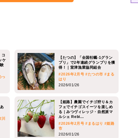
」コ
【たつの】「全国牡蠣-1グラン
ッケ
プリ」で2年連続グランプリを獲
体験
得！｜室津漁業協同組合
#2026年2月号
#たつの市
#まる
めっ
はり
2026/01/26
【姫路】農園でイチゴ狩り＆カ
特集
イベント
ま
のあ
フェでイチゴスイーツを楽しめ
る｜みつヴィレッジ・自然派マ
Featured
Events
Dig
ルシェ Rebi…
市川
#2026年2月号
#まるはり
#姫路
市
2026/01/26