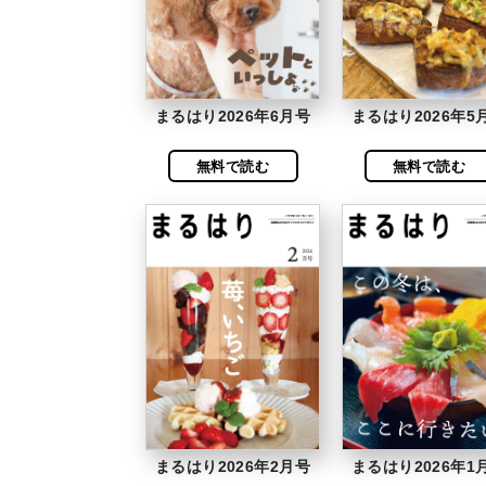
まるはり2026年6月号
まるはり2026年5
無料で読む
無料で読む
まるはり2026年2月号
まるはり2026年1