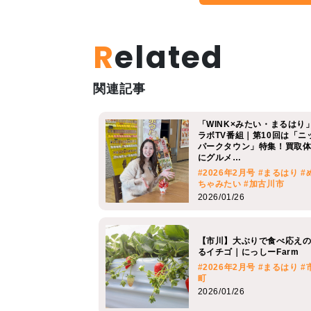
Related
関連記事
「WINK×みたい・まるはり
ラボTV番組｜第10回は「ニ
パークタウン」特集！買取
にグルメ…
#2026年2月号
#まるはり
#
ちゃみたい
#加古川市
2026/01/26
トップページ
【市川】大ぶりで食べ応え
るイチゴ｜にっしーFarm
Top page
#2026年2月号
#まるはり
#
町
2026/01/26