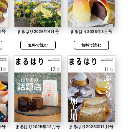
月号
まるはり2026年4月号
まるはり2026年3月号
無料で読む
無料で読む
月号
まるはり2025年12月号
まるはり2025年11月号