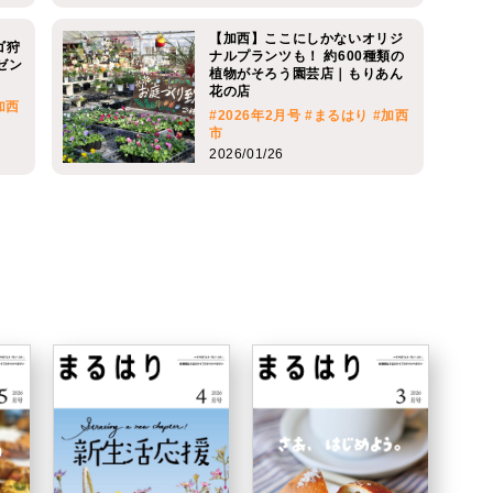
エリア特集
【加西】ここにしかないオリジ
ゴ狩
ナルプランツも！ 約600種類の
Travel
ゼン
植物がそろう園芸店｜もりあん
花の店
加西
#2026年2月号
#まるはり
#加西
市
2026/01/26