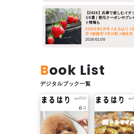
地場産品/ツクリビト
【2026】兵庫で楽しむイチ
Local products
り6選｜割引クーポンやプレ
ト情報も
#2026年2月号
#まるはり
#
市
#姫路市
#市川町
#相生市
2026/01/26
Book List
デジタルブック一覧