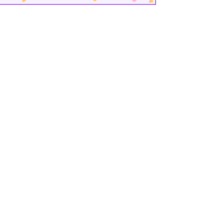
るはり 雑誌・デジタルブック
ital books