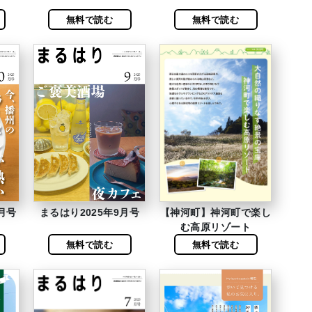
無料で読む
無料で読む
0月号
まるはり2025年9月号
【神河町】神河町で楽し
む高原リゾート
無料で読む
無料で読む