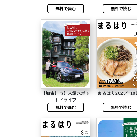
無料で読む
無料で読む
【加古川市】人気スポッ
まるはり2025年1
トドライブ
無料で読む
無料で読む