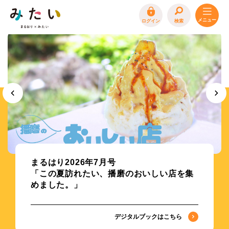
ログイン
検索
トップページ
特集
イベント
まるはり 雑誌・デジタルブック
地場産品/ツクリビト
エリア特集
「みたい -まるはり×みたい-」で
まるはり×みたい
お問合わせ
イベント情報募集
ショート動画が見られるようになりまし
サイトポリシー
プライバシーポリシー
運営会社
た！
FAQ
詳細はこちら