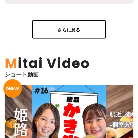
なる今週開催のイベントをご紹介｜2
026年6月29日～7月5日
# イベント
# 三木市
# 丹波市
# 丹波篠山市
# 加古
川市
# 加西市
# 姫路市
# 宍粟市
# 播磨町
# 明石
市
# 神戸西区
さらに見る
2026/07/01
Mitai Video
ショート動画