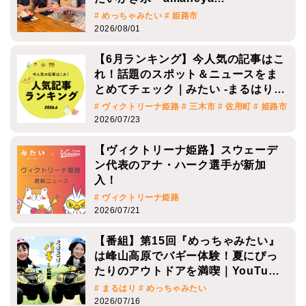
# イベント
# 三木市
# 丹波市
# 丹波篠山市
# 加古
# めっちゃみたい
# 姫路市
川市
# 加西市
# 姫路市
# 宍粟市
# 播磨町
# 明石
2026/08/01
市
# 神戸西区
2026/07/21
【6月ランキング】今人気の記事はこ
れ！話題のスポット＆ニュースをま
【播磨エリア】今週は何する？気に
とめてチェック｜みたい -まるはり…
なる今週開催のイベントをご紹介｜2
026年7月13日～7月20日
# ヴィクトリーナ姫路
# 三木市
# 佐用町
# 姫路市
2026/07/23
# イベント
# 三木市
# 丹波市
# 丹波篠山市
# 加古
川市
# 加西市
# 姫路市
# 宍粟市
# 播磨町
# 明石
市
# 神戸西区
【ヴィクトリーナ姫路】スウェーデ
2026/07/13
ン代表のアナ・ハーク選手が新加
入！
【播磨エリア】今週は何する？気に
# ヴィクトリーナ姫路
なる今週開催のイベントをご紹介｜2
2026/07/21
026年7月6日～7月12日
# イベント
# 三木市
# 丹波市
# 丹波篠山市
# 加古
【番組】第15回『めっちゃみたい』
川市
# 加西市
# 姫路市
# 宍粟市
# 播磨町
# 明石
は峰山高原でバギー体験！夏にぴっ
市
# 神戸西区
# 赤穂市
たりのアウトドアを満喫｜YouTu…
2026/07/06
# まるはり
# めっちゃみたい
2026/07/16
【播磨エリア】今週は何する？気に