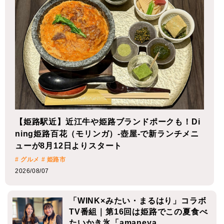
【姫路駅近】近江牛や姫路ブランドポークも！Di
【播磨エリア】今週は何する？気になる今週開催
ning姫路百花（モリンガ）-壺屋-で新ランチメニ
のイベントをご紹介｜2026年7月27日～8月2日
ューが8月12日よりスタート
# イベント
# 三木市
# 丹波市
# 丹波篠山市
# 加古川市
# 加西市
#
姫路市
# 宍粟市
# 播磨町
# 明石市
# 神戸西区
# 西脇市
# グルメ
# 姫路市
2026/07/28
2026/08/07
【播磨エリア】今週は何する？気に
「WINK×みたい・まるはり」コラボ
なる今週開催のイベントをご紹介｜2
TV番組｜第16回は姫路でこの夏食べ
026年7月21日～7月26日
たいかき氷「amaneya…