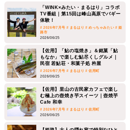
「WINK×みたい・まるはり」コラボ
TV番組｜第15回は峰山高原でバギー
体験！
# 2026年7月号
# まるはり
# めっちゃみたい
# 姫
路市
2026/06/25
【佐用】「鮎の塩焼き」＆銘菓「鮎
もなか」で楽しむ鮎尽くしグルメ｜
民宿 若鮎荘・和菓子処 杵屋
# 2026年7月号
# まるはり
# 佐用町
2026/06/25
【佐用】里山の古民家カフェで楽し
む極上の壺焼き芋スイーツ｜壺焼芋
Cafe 和幸
# 2026年7月号
# まるはり
# 佐用町
2026/06/25
【姫路】大人の隠れ家で特別なひと