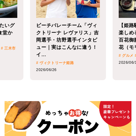
「ヴィ
【姫路駅近】播磨の味覚を
【播磨
リス」吉
楽しめる人気ランチ「姫路
ルメ店
ンタビ
百花御膳」｜Dining姫路百
ら特別
違う！
花（モリンガ）-壺屋-
# 2026
# 佐用町
# グルメ
# 姫路市
2026/06/
2026/06/15