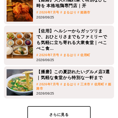
時を 本格地鶏専門店｜开
# 2026年7月号
# まるはり
# 姫路市
2026/06/25
【佐用】ヘルシーからガッツリま
で、おひとりさまでもファミリーで
も気軽に立ち寄れる大衆食堂｜ぺこ
ぺこ食…
# 2026年7月号
# まるはり
# 佐用町
2026/06/25
【播磨】この夏訪れたいグルメ店3選
｜気軽な食堂から特別な一軒まで
# 2026年7月号
# まるはり
# 三木市
# 佐用町
# 姫
路市
2026/06/25
さらに見る