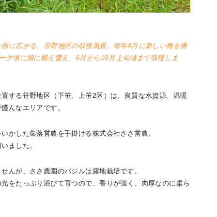
エリア特集
Travel
一面に広がる、笹野地区の収穫風景。毎年4月に新しい種を播
ーク頃に畑に植え替え、6月から10月上旬頃まで収穫しま
位置する笹野地区（下笹、上笹2区）は、良質な水資源、温暖
が盛んなエリアです。
をいかした集落営農を手掛ける株式会社ささ営農。
伺いました。
ませんが、ささ農園のバジルは露地栽培です。
の光をたっぷり浴びて育つので、香りが強く、肉厚なのに柔ら
。