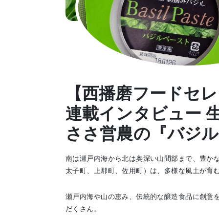
【西播磨フードセ
連載インタビュー 生産
ささ営農の『バジル
南は瀬戸内海から北は奥深い山間部まで、豊か
太子町、上郡町、佐用町）は、多様な風土が育
瀬戸内海や山の恵み、伝統的な醸造食品に創意
だくさん。