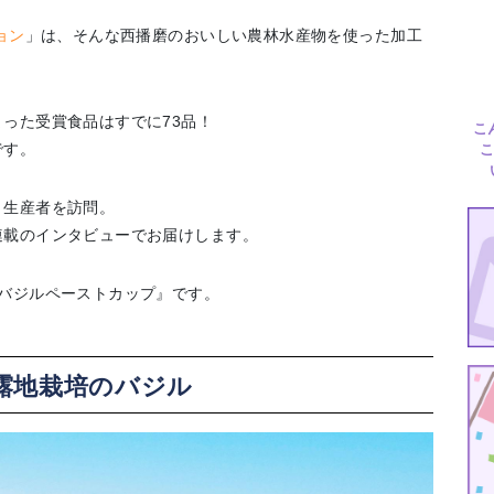
ョン
」は、そんな西播磨のおいしい農林水産物を使った加工
った受賞食品はすでに73品！
こ
です。
こ
、生産者を訪問。
連載のインタビューでお届けします。
バジルペーストカップ』です。
露地栽培のバジル