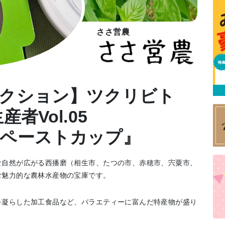
ささ営農
レクション】ツクリビト
者Vol.05
ペーストカップ』
な自然が広がる西播磨（相生市、たつの市、赤穂市、宍粟市、
む魅力的な農林水産物の宝庫です。
を凝らした加工食品など、バラエティーに富んだ特産物が盛り