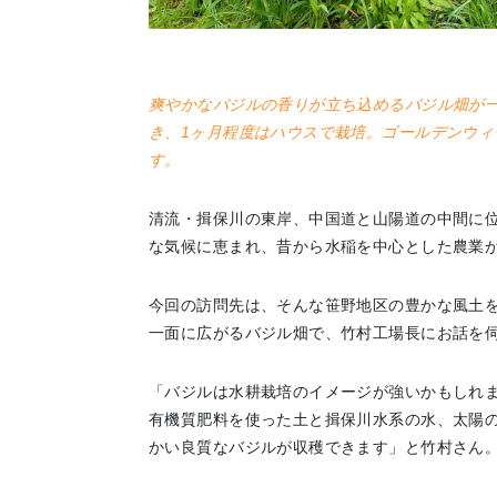
地場産品/ツクリビト
Local products
爽やかなバジルの香りが立ち込めるバジル畑が
き、1ヶ月程度はハウスで栽培。ゴールデンウィ
す。
清流・揖保川の東岸、中国道と山陽道の中間に
な気候に恵まれ、昔から水稲を中心とした農業
今回の訪問先は、そんな笹野地区の豊かな風土
一面に広がるバジル畑で、竹村工場長にお話を
「バジルは水耕栽培のイメージが強いかもしれ
有機質肥料を使った土と揖保川水系の水、太陽
かい良質なバジルが収穫できます」と竹村さん