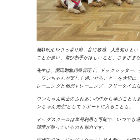
地場産品/ツクリビト
Local products
無駄吠えや引っ張り癖、音に敏感、人見知りとい
ことが多い、遊び相手がほしいなど、さまざま
先生は、愛玩動物飼養管理士、ドッグシッター、
「ワンちゃんが楽しく過ごせること」を大切に
レーニングと個別トレーニング、フリータイム
ワンちゃん同士のふれあいの中から学ぶことも多
ンちゃん先生"としてサポートに入ることも。
ドッグスクールは単発利用も可能で、いつでも
環境が整っているのも魅力です。