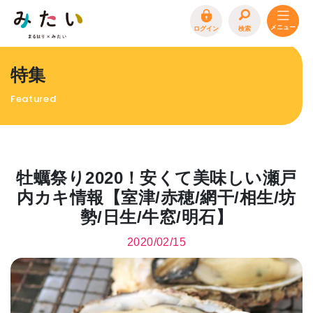
ログイン
検索
トップページ
特集
特集
Featured
イベント
まるはり 雑誌・デジタルブック
地場産品/ツクリビト
牡蠣祭り2020！安くて美味しい瀬戸
エリア特集
内カキ情報【室津/赤穂/網干/相生/坊
勢/日生/牛窓/明石】
まるはり×みたい
お問合わせ
イベント情報募集
2020/02/15
サイトポリシー
プライバシーポリシー
運営会社
FAQ