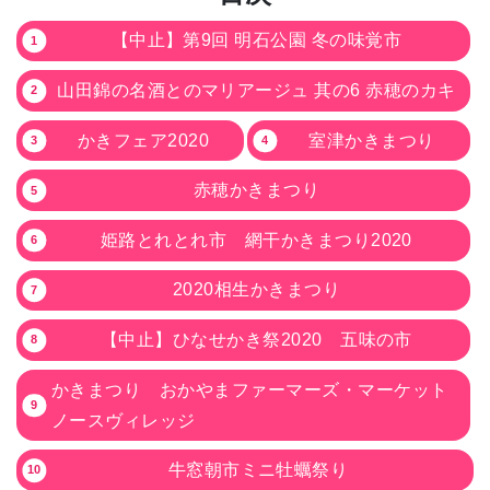
【中止】第9回 明石公園 冬の味覚市
山田錦の名酒とのマリアージュ 其の6 赤穂のカキ
かきフェア2020
室津かきまつり
赤穂かきまつり
姫路とれとれ市 網干かきまつり2020
2020相生かきまつり
【中止】ひなせかき祭2020 五味の市
かきまつり おかやまファーマーズ・マーケット
ノースヴィレッジ
牛窓朝市ミニ牡蠣祭り