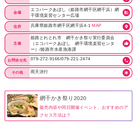
エコパークあぼし（姫路市網干区網干浜）網
会場
干環境楽習センター広場
兵庫県姫路市網干区網干浜4-1
MAP
住所
姫路とれとれ市 網干かき祭り実行委員会
（エコパークあぼし 網干環境楽習センタ
主催
ー）/姫路市水産漁港課
079-272-9166/079-221-2474
お問合せ先
雨天決行
その他
網干かき祭り2020
販売内容や同日開催イベント、おすすめのア
クセス方法は？