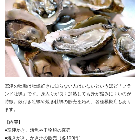
室津の牡蠣は牡蠣好きに知らない人はいないというほど「ブラ
ンド牡蠣」です。身入りが良く加熱しても身が縮みにくいのが
特徴。殻付き牡蠣や焼き牡蠣の販売を始め、各種模擬店もあり
ます。
【内容】
●室津かき、活魚や干物類の直売
●焼きがき、かき汁の販売（各100円）