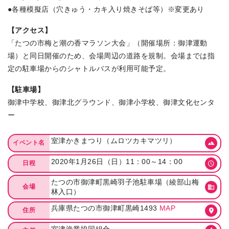
●各種模擬店（穴きゅう・カキ入り焼きそば等）※変更あり
【アクセス】
「たつの市梅と潮の香マラソン大会」（開催場所：御津運動
場）と同日開催のため、会場周辺の道路を規制。会場までは指
定の駐車場からのシャトルバスが利用可能予定。
【駐車場】
御津中学校、御津北グラウンド、御津小学校、御津文化センタ
ー
室津かきまつり（ムロツカキマツリ）
イベント名
2020年1月26日（日）11：00～14：00
日程
たつの市御津町黒崎羽子池駐車場（綾部山梅
会場
林入口）
兵庫県たつの市御津町黒崎1493
MAP
住所
室津漁業協同組合