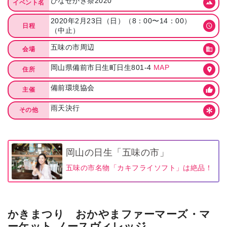
ひなせかき祭2020
イベント名
2020年2月23日（日）（8：00〜14：00）
日程
（中止）
五味の市周辺
会場
岡山県備前市日生町日生801-4
MAP
住所
備前環境協会
主催
雨天決行
その他
岡山の日生「五味の市」
五味の市名物「カキフライソフト」は絶品！
かきまつり おかやまファーマーズ・マ
ーケット ノースヴィレッジ