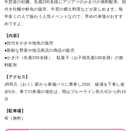
牛窓産の牡蠣。先着200名様にアツアツのかき汁の無料配布、殻
付き牡蠣や鮮魚の販売、牛窓の郷土料理などが楽しめます。毎
年多くの人で賑わう人気イベントなので、早めの来場がおすす
めですよ。
【内容】
●殻付きかきや地魚の販売
●新鮮な野菜や地元商店の商品の販売
●かき汁（先着200名様）、駄菓子（お子様先着100名様）の無
料配布
【アクセス】
JR邑久（おく）駅から東備バスに乗車し20分、綾浦を下車し徒
歩5分。車での来場の場合は、岡山ブルーライン邑久ICから約15
分
【駐車場】
有（無料）