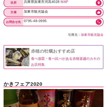
兵庫県加東市河高4028
MAP
住所
加東市観光協会
主催
0795-48-0995
お問合せ先
引用元：
加東市観光協会
赤穂の牡蠣おすすめ店
食べ放題・食べ比べがある赤穂坂越のカキの
お店特集
かきフェア2020