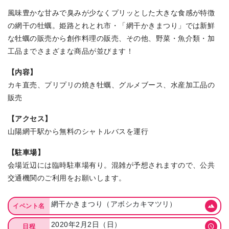
風味豊かな甘みで臭みが少なくプリッとした大きな食感が特徴
の網干の牡蠣。姫路とれとれ市・「網干かきまつり」では新鮮
な牡蠣の販売から創作料理の販売、その他、野菜・魚介類・加
工品までさまざまな商品が並びます！
【内容】
カキ直売、プリプリの焼き牡蠣、グルメブース、水産加工品の
販売
【アクセス】
山陽網干駅から無料のシャトルバスを運行
【駐車場】
会場近辺には臨時駐車場有り。混雑が予想されますので、公共
交通機関のご利用をお願いします。
網干かきまつり（アボシカキマツリ）
イベント名
2020年2月2日（日）
日程