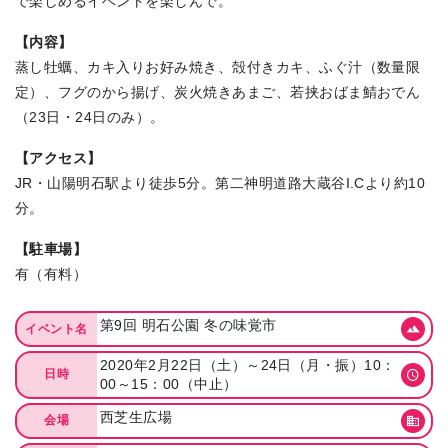
で楽しめるイベントを楽しんで。
【内容】
蒸し牡蠣、カキ入りお好み焼き、殻付きカキ、ふぐ汁（数量限
定）、フグのから揚げ、炭火焼きあまご、若挟おばま鯖おでん
（23日・24日のみ）。
【アクセス】
JR・山陽明石駅より徒歩5分。第二神明道路大蔵谷I.Cより約10
分。
【駐車場】
有（有料）
第9回 明石公園 冬の味覚市
イベント名
2020年2月22日（土）～24日（月・振）10：
日時
00～15：00（中止）
西芝生広場
会場