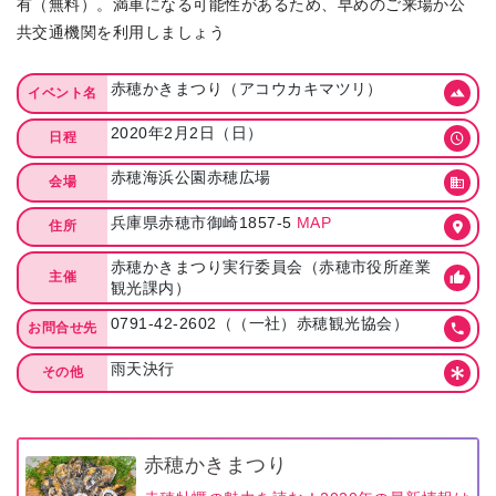
有（無料）。満車になる可能性があるため、早めのご来場か公
共交通機関を利用しましょう
赤穂かきまつり（アコウカキマツリ）
イベント名
2020年2月2日（日）
日程
赤穂海浜公園赤穂広場
会場
兵庫県赤穂市御崎1857-5
MAP
住所
赤穂かきまつり実行委員会（赤穂市役所産業
主催
観光課内）
0791-42-2602（（一社）赤穂観光協会）
お問合せ先
雨天決行
その他
赤穂かきまつり