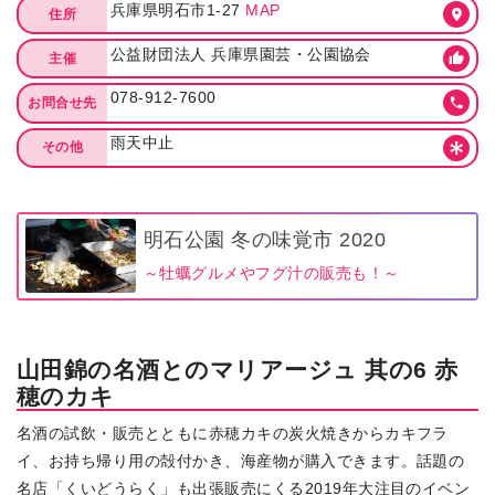
兵庫県明石市1-27
MAP
住所
公益財団法人 兵庫県園芸・公園協会
主催
078-912-7600
お問合せ先
雨天中止
その他
明石公園 冬の味覚市 2020
～牡蠣グルメやフグ汁の販売も！～
山田錦の名酒とのマリアージュ 其の6 赤
穂のカキ
名酒の試飲・販売とともに赤穂カキの炭火焼きからカキフラ
イ、お持ち帰り用の殻付かき、海産物が購入できます。話題の
名店「くいどうらく」も出張販売にくる2019年大注目のイベン