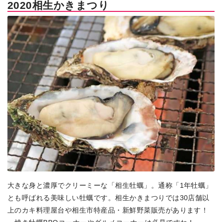
2020相生かきまつり
大きな身と濃厚でクリーミーな「相生牡蠣」。通称「1年牡蠣」
とも呼ばれる美味しい牡蠣です。相生かきまつりでは30店舗以
上のカキ料理屋台や相生市特産品・新鮮野菜販売があります！