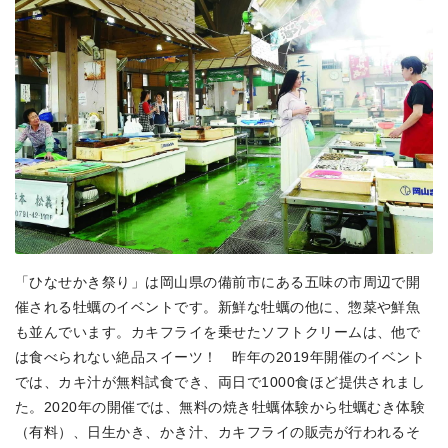
「ひなせかき祭り」は岡山県の備前市にある五味の市周辺で開
催される牡蠣のイベントです。新鮮な牡蠣の他に、惣菜や鮮魚
も並んでいます。カキフライを乗せたソフトクリームは、他で
は食べられない絶品スイーツ！ 昨年の2019年開催のイベント
では、カキ汁が無料試食でき、両日で1000食ほど提供されまし
た。2020年の開催では、無料の焼き牡蠣体験から牡蠣むき体験
（有料）、日生かき、かき汁、カキフライの販売が行われるそ