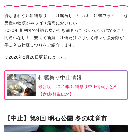
待ちきれない牡蠣祭り！ 牡蠣蒸し、生カキ、牡蠣フライ......地
元産の牡蠣がやっぱり最高においしい！
2020年瀬戸内の牡蠣も身が引き締まってぷりっぷりになること
間違いなし！ 安くて新鮮、牡蠣だけではなく様々な魚介類が
手に入る牡蠣まつりをご紹介します。
※2020年2月20日更新しました。
牡蠣祭り中止情報
最新版！2021年 牡蠣祭り中止情報まとめ
【赤穂/相生ほか】
【中止】第9回 明石公園 冬の味覚市