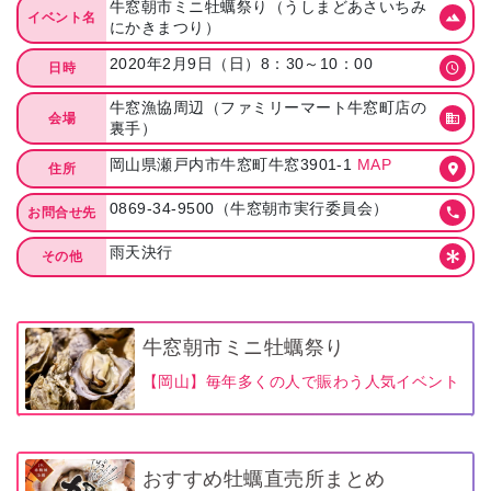
牛窓朝市ミニ牡蠣祭り（うしまどあさいちみ
イベント名
にかきまつり）
2020年2月9日（日）8：30～10：00
日時
牛窓漁協周辺（ファミリーマート牛窓町店の
会場
裏手）
岡山県瀬戸内市牛窓町牛窓3901-1
MAP
住所
0869-34-9500（牛窓朝市実行委員会）
お問合せ先
雨天決行
その他
牛窓朝市ミニ牡蠣祭り
【岡山】毎年多くの人で賑わう人気イベント
おすすめ牡蠣直売所まとめ