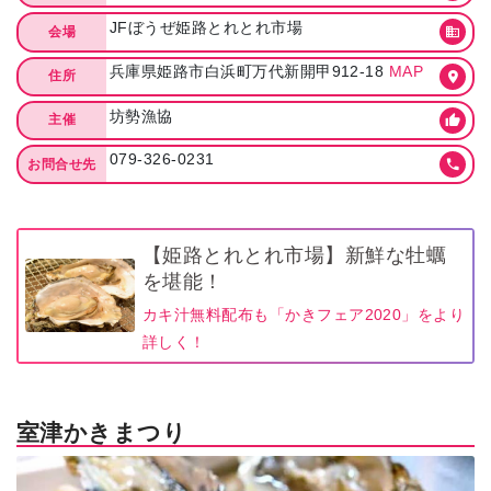
JFぼうぜ姫路とれとれ市場
会場
兵庫県姫路市白浜町万代新開甲912-18
MAP
住所
坊勢漁協
主催
079-326-0231
お問合せ先
【姫路とれとれ市場】新鮮な牡蠣
を堪能！
カキ汁無料配布も「かきフェア2020」をより
詳しく！
室津かきまつり