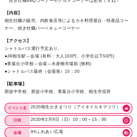
焼き牡蠣BBQコーナーやグルメコーナーは必見ですね！
【内容】
相生牡蠣の販売、内飲食店等によるカキ料理屋台・特産品コー
ナー、焼き牡蠣バーベキューコーナー
【アクセス】
シャトルバス運行予定あり。
●JR相生駅⇔会場 (有料：大人100円、小学生以下50円)
●青葉台小学校⇔会場⇔水産物市場前 (無料)
●シャトルバス最終（会場発）15：30
【駐車場】
那波中学校、那波小学校、青葉台小学校、相生市役所
2020相生かきまつり（アイオイカキマツリ）
イベント名
2020年2月9日（日）10：00～15：00
日程
IHIふれあい広場
会場