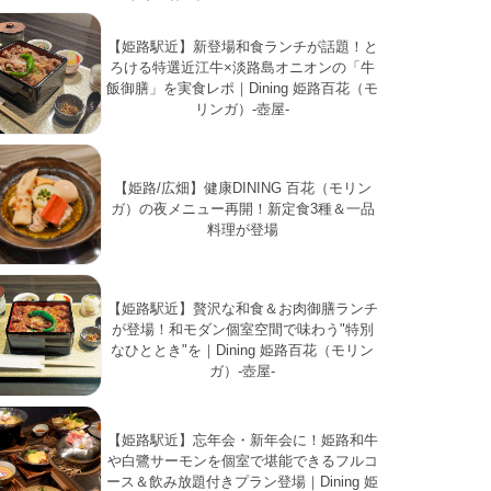
【姫路駅近】新登場和食ランチが話題！と
ろける特選近江牛×淡路島オニオンの「牛
飯御膳」を実食レポ｜Dining 姫路百花（モ
リンガ）-壺屋-
【姫路/広畑】健康DINING 百花（モリン
ガ）の夜メニュー再開！新定食3種＆一品
料理が登場
【姫路駅近】贅沢な和食＆お肉御膳ランチ
が登場！和モダン個室空間で味わう"特別
なひととき"を｜Dining 姫路百花（モリン
ガ）-壺屋-
【姫路駅近】忘年会・新年会に！姫路和牛
や白鷺サーモンを個室で堪能できるフルコ
ース＆飲み放題付きプラン登場｜Dining 姫