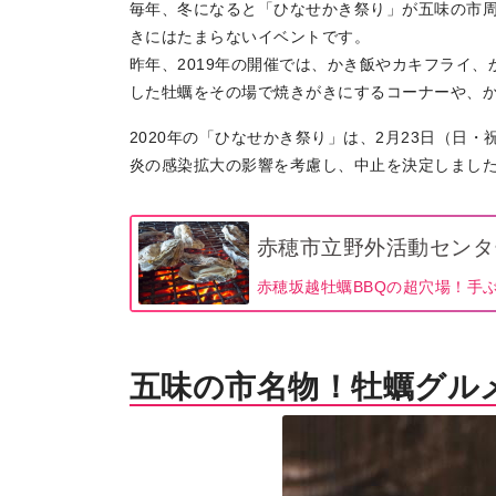
毎年、冬になると「ひなせかき祭り」が五味の市
きにはたまらないイベントです。
昨年、2019年の開催では、かき飯やカキフライ
した牡蠣をその場で焼きがきにするコーナーや、
2020年の「ひなせかき祭り」は、2月23日（日
炎の感染拡大の影響を考慮し、中止を決定しまし
赤穂市立野外活動センタ
赤穂坂越牡蠣BBQの超穴場！手
五味の市名物！牡蠣グル