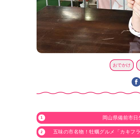
おでかけ
岡山県備前市日
五味の市名物！牡蠣グルメ「カキフ