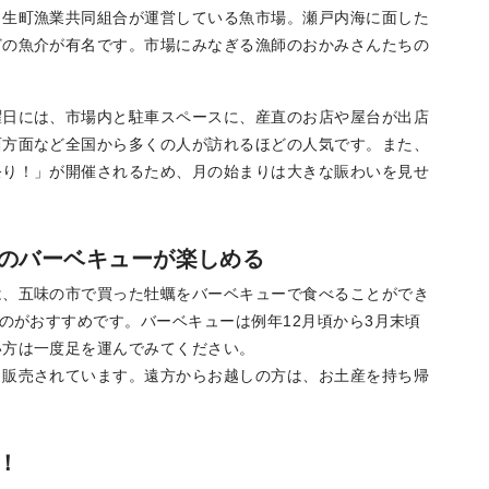
日生町漁業共同組合が運営している魚市場。瀬戸内海に面した
エリア特集
どの魚介が有名です。市場にみなぎる漁師のおかみさんたちの
Travel
曜日には、市場内と駐車スペースに、産直のお店や屋台が出店
西方面など全国から多くの人が訪れるほどの人気です。また、
祭り！」が開催されるため、月の始まりは大きな賑わいを見せ
のバーベキューが楽しめる
は、五味の市で買った牡蠣をバーベキューで食べることができ
のがおすすめです。バーベキューは例年12月頃から3月末頃
い方は一度足を運んでみてください。
も販売されています。遠方からお越しの方は、お土産を持ち帰
！