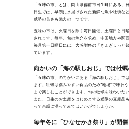
「五味の市」とは、岡山県備前市日生町にある、
地場産品/ツクリビト
日生では、早朝に水揚げされた新鮮な魚や牡蠣な
Local products
威勢の良さも魅力の一つです。
五味の市は、火曜日を除く毎日開催。土曜日と日
されます。毎年、旬の魚介を求め、中国地方や関
毎月第一日曜日には、大感謝祭の「ぎょぎょっと
ています。
向かいの「海の駅しおじ」では牡蠣
「五味の市」の向かいにある「海の駅しおじ」で
ます。牡蠣は傷みやすい食品のため"地場"で味わう
まで楽しむことができます。旬の牡蠣を味わいた
また、日生のお土産をはじめとする近隣の直産品
って余韻に浸ってみてはいかがでしょうか。
毎年冬に「ひなせかき祭り」が開催