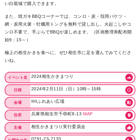
い白龍城で購入できます。
また、焼ガキBBQコーナーでは、コンロ・炭・殻用バケツ・
網・炭用火箸・牡蠣用トングを無料で貸し出し。火起こしやコ
ンロ不要で、手ぶらでBBQが楽しめます。（区画整理券配布開
始9：15～）
極上の相生かきを食べに、ぜひ相生市に足を運んでみてくださ
いね。
2024相生かきまつり
イベント名
2024年2月11日（日）10時～15時
日程
IHIふれあい広場
会場
兵庫県相生市千尋町8-13
MAP
住所
相生かきまつり実行委員会
主催
0791-23-7133