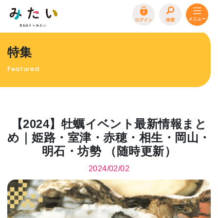
ログイン
検索
トップページ
特集
特集
Featured
イベント
まるはり 雑誌・デジタルブック
地場産品/ツクリビト
【2024】牡蠣イベント最新情報まと
エリア特集
め｜姫路・室津・赤穂・相生・岡山・
明石・坊勢 （随時更新）
まるはり×みたい
お問合わせ
イベント情報募集
2024/02/02
サイトポリシー
プライバシーポリシー
運営会社
FAQ