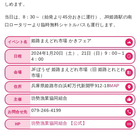
しめます。
当日は、8：30～（始発より45分おきに運行）、JR姫路駅の南
口ロータリーより臨時無料シャトルバスも運行します。
姫路まえどれ市場 かきフェア
イベント名
2024年1月20日（土）、21日（日）9：00～1
日程
4：00
JFぼうぜ 姫路まえどれ市場（旧 姫路とれとれ
会場
市場）
兵庫県姫路市白浜町万代新開甲912-18
MAP
住所
坊勢漁業協同組合
主催
079-246-4199
お問合せ先
坊勢漁業協同組合 【公式】
HP