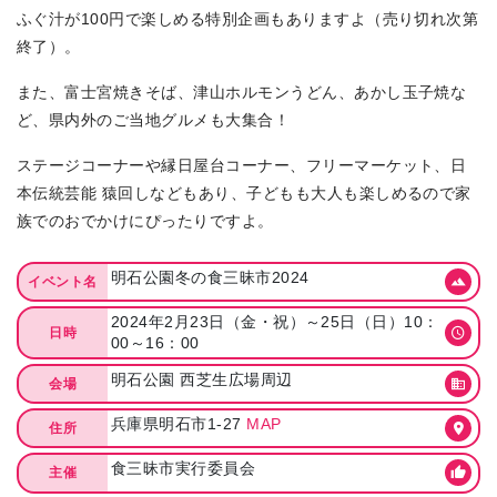
ふぐ汁が100円で楽しめる特別企画もありますよ（売り切れ次第
終了）。
また、富士宮焼きそば、津山ホルモンうどん、あかし玉子焼な
ど、県内外のご当地グルメも大集合！
ステージコーナーや縁日屋台コーナー、フリーマーケット、日
本伝統芸能 猿回しなどもあり、子どもも大人も楽しめるので家
族でのおでかけにぴったりですよ。
明石公園冬の食三昧市2024
イベント名
2024年2月23日（金・祝）～25日（日）10：
日時
00～16：00
明石公園 西芝生広場周辺
会場
兵庫県明石市1-27
MAP
住所
食三昧市実行委員会
主催