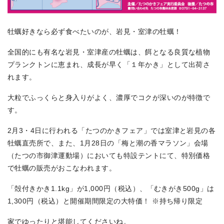
牡蠣好きなら必ず食べたいのが、岩見・室津の牡蠣！
全国的にも有名な岩見・室津産の牡蠣は、餌となる良質な植物
プランクトンに恵まれ、成長が早く「１年かき」として出荷さ
れます。
大粒でふっくらと身入りがよく、濃厚でコクが深いのが特徴で
す。
2月3・4日に行われる「たつのかきフェア」では室津と岩見の各
牡蠣直売所で、また、1月28日の「梅と潮の香マラソン」会場
（たつの市御津運動場）においても特設テントにて、特別価格
で牡蠣の販売がおこなわれます。
「殻付きかき1.1kg」が1,000円（税込）、「むきがき500g」は
1,300円（税込）と開催期間限定の大特価！ ※持ち帰り限定
家でゆったりと堪能してくださいね。