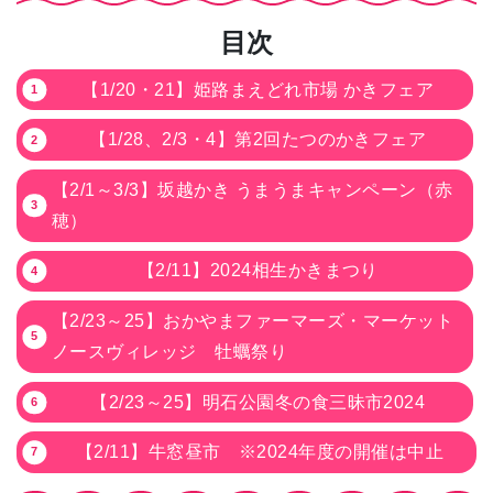
目次
【1/20・21】姫路まえどれ市場 かきフェア
【1/28、2/3・4】第2回たつのかきフェア
【2/1～3/3】坂越かき うまうまキャンペーン（赤
穂）
【2/11】2024相生かきまつり
【2/23～25】おかやまファーマーズ・マーケット
ノースヴィレッジ 牡蠣祭り
【2/23～25】明石公園冬の食三昧市2024
【2/11】牛窓昼市 ※2024年度の開催は中止