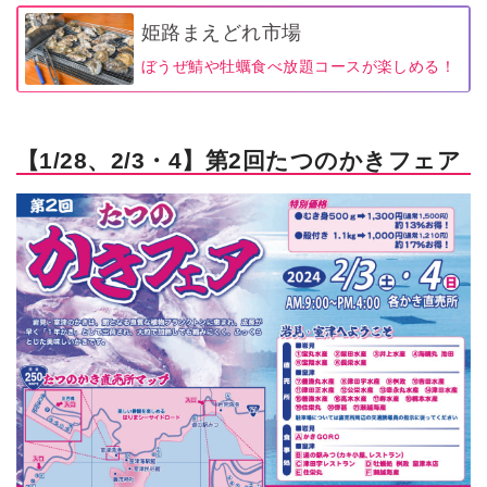
姫路まえどれ市場
ぼうぜ鯖や牡蠣食べ放題コースが楽しめる！
【1/28、2/3・4】第2回たつのかきフェア