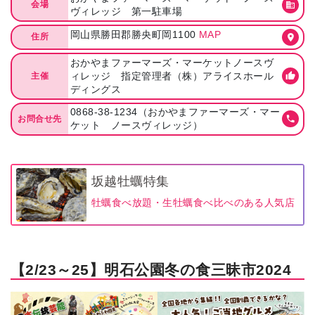
会場
ヴィレッジ 第一駐車場
岡山県勝田郡勝央町岡1100
MAP
住所
おかやまファーマーズ・マーケットノースヴ
ィレッジ 指定管理者（株）アライスホール
主催
ディングス
0868-38-1234（おかやまファーマーズ・マー
お問合せ先
ケット ノースヴィレッジ）
坂越牡蠣特集
牡蠣食べ放題・生牡蠣食べ比べのある人気店
【2/23～25】明石公園冬の食三昧市2024