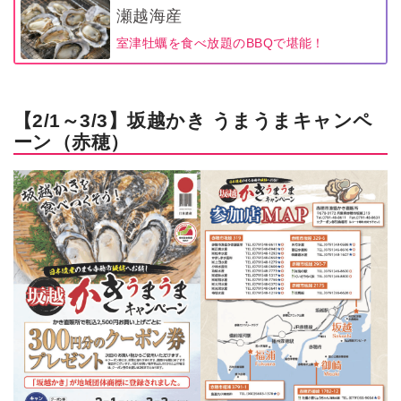
瀬越海産
室津牡蠣を食べ放題のBBQで堪能！
【2/1～3/3】坂越かき うまうまキャンペ
ーン（赤穂）