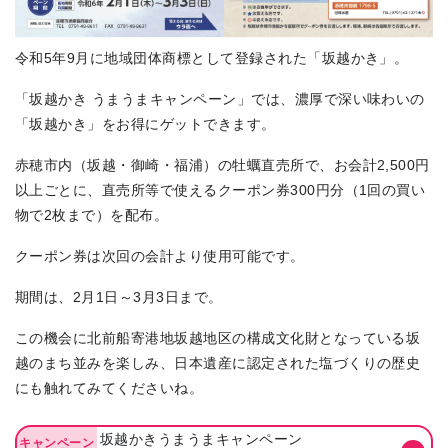
令和5年9月に地域団体商標として登録された「坂越かき」。
「坂越かき うまうまキャンペーン」では、濃厚で深い味わいの
「坂越かき」をお得にゲットできます。
赤穂市内（坂越・御崎・福浦）の牡蠣直売所で、お会計2,500円
以上ごとに、直売所等で使えるクーポン券300円分（1回の買い
物で2枚まで）を配布。
クーポン券は次回の会計より使用可能です。
期間は、2月1日～3月3日まで。
この機会に北前船寄港地坂越地区の構成文化財となっている坂
越のまち並みを楽しみ、日本遺産に認定された塩づくりの歴史
にも触れてみてくださいね。
坂越かきうまうまキャンペーン
キャンペーン