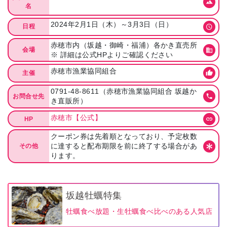
名
2024年2月1日（木）～3月3日（日）
日程
赤穂市内（坂越・御崎・福浦）各かき直売所
会場
※ 詳細は公式HPよりご確認ください
赤穂市漁業協同組合
主催
0791-48-8611（赤穂市漁業協同組合 坂越か
お問合せ先
き直販所）
赤穂市【公式】
HP
クーポン券は先着順となっており、予定枚数
に達すると配布期限を前に終了する場合があ
その他
ります。
坂越牡蠣特集
牡蠣食べ放題・生牡蠣食べ比べのある人気店