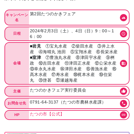
第2回たつのかきフェア
キャンペーン
名
2024年2月3日（土）、4日（日）9：00～1
日程
6：00
■岩見
①宝丸水産 ②柴田水産 ③井上水
産 ④海晴丸 池田 ⑤宝翔水産 ⑥長栄水産
■室津
⑦豊漁丸水産 ⑧津田宇水産 ⑨桝
政 ⑩吉田水産 ⑪津田正水産 ⑫公栄水産
会場
⑬幸永丸水産 ⑭津田水産 ⑮善漁水産 ⑯
髙木水産 ⑰寿水産 ⑱梶本水産 ⑲住栄
丸 ⑳啓甚 ㉑瀬越海産
たつのかきフェア実行委員会
主催
0791-64-3137（たつの市農林水産課）
お問合せ先
たつの市【公式】
HP