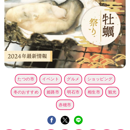
たつの市
イベント
グルメ
ショッピング
冬のおすすめ
姫路市
明石市
相生市
観光
赤穂市