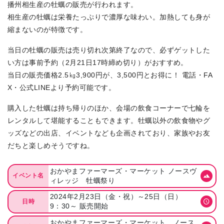
播州相生産の牡蠣の販売が行われます。
相生産の牡蠣は栄養たっぷりで濃厚な味わい。加熱しても身が
縮まないのが特徴です。
当日の牡蠣の販売は売り切れ次第終了なので、必ずゲットした
い方は事前予約（2月21日17時締め切り）がおすすめ。
当日の販売価格2.5㎏3,900円が、3,500円とお得に！ 電話・FA
X・公式LINEより予約可能です。
購入した牡蠣は持ち帰りのほか、会場の飲食コーナーで七輪を
レンタルして堪能することもできます。牡蠣以外の飲食物やグ
ッズなどの出店、イベントなども企画されており、家族やお友
だちと楽しめそうですね。
おかやまファーマーズ・マーケット ノースヴ
イベント名
ィレッジ 牡蠣祭り
2024年2月23日（金・祝）～25日（日）
日時
9：30～ 販売開始
おかやまファーマーズ・マーケット ノース