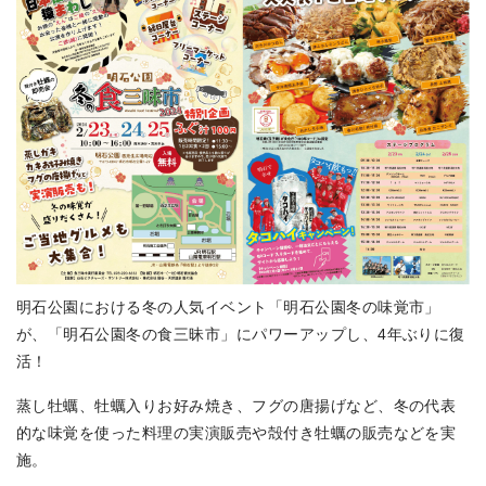
明石公園における冬の人気イベント「明石公園冬の味覚市」
が、「明石公園冬の食三昧市」にパワーアップし、4年ぶりに復
活！
蒸し牡蠣、牡蠣入りお好み焼き、フグの唐揚げなど、冬の代表
的な味覚を使った料理の実演販売や殻付き牡蠣の販売などを実
施。