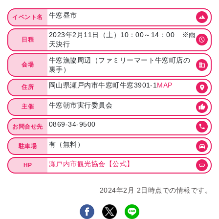
牛窓昼市
イベント名
2023年2月11日（土）10：00～14：00 ※雨
日程
天決行
牛窓漁協周辺（ファミリーマート牛窓町店の
会場
裏手）
岡山県瀬戸内市牛窓町牛窓3901-1
MAP
住所
牛窓朝市実行委員会
主催
0869-34-9500
お問合せ先
有（無料）
駐車場
瀬戸内市観光協会【公式】
HP
2024年2月 2日時点での情報です。