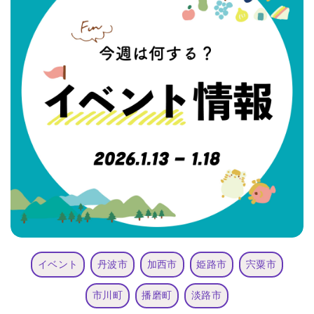
イベント
丹波市
加西市
姫路市
宍粟市
市川町
播磨町
淡路市