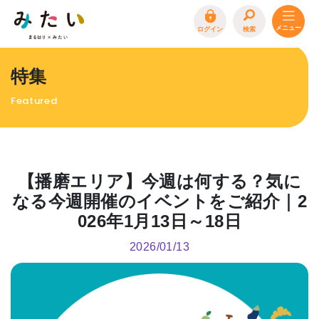
ログイン
検索
トップページ
特集
特集
Featured
イベント
まるはり 雑誌・デジタルブック
地場産品/ツクリビト
【播磨エリア】今週は何する？気に
エリア特集
なる今週開催のイベントをご紹介｜2
026年1月13日～18日
まるはり×みたい
お問合わせ
イベント情報募集
2026/01/13
サイトポリシー
プライバシーポリシー
運営会社
FAQ