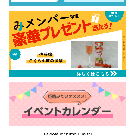
Tweets by himeji_mitai