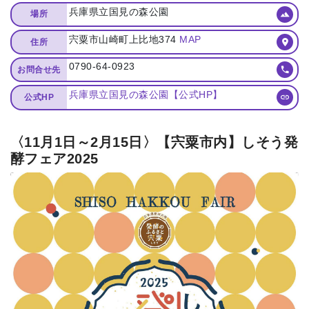
兵庫県立国見の森公園
場所
宍粟市山崎町上比地374
MAP
住所
0790-64-0923
お問合せ先
兵庫県立国見の森公園【公式HP】
公式HP
〈11月1日～2月15日〉【宍粟市内】しそう発
酵フェア2025