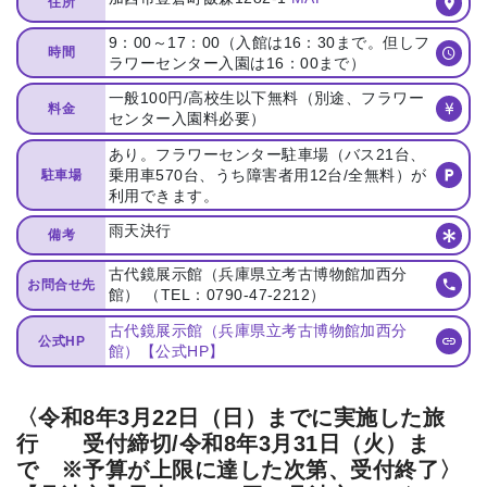
住所
9：00～17：00（入館は16：30まで。但しフ
時間
ラワーセンター入園は16：00まで）
一般100円/高校生以下無料（別途、フラワー
料金
センター入園料必要）
あり。フラワーセンター駐車場（バス21台、
乗用車570台、うち障害者用12台/全無料）が
駐車場
利用できます。
雨天決行
備考
古代鏡展示館（兵庫県立考古博物館加西分
お問合せ先
館） （TEL：0790-47-2212）
古代鏡展示館（兵庫県立考古博物館加西分
公式HP
館）【公式HP】
〈令和8年3月22日（日）までに実施した旅
行 受付締切/令和8年3月31日（火）ま
で ※予算が上限に達した次第、受付終了〉