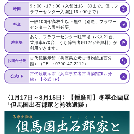
9：00～17：00（入館は16：30まで。但しフ
時間
ラワーセンター入園は16：00まで）
一般100円/高校生以下無料（別途、フラワー
料金
センター入園料必要）
あり。フラワーセンター駐車場（バス21台、
乗用車570台、うち障害者用12台/全無料）が
駐車場
利用できます。
古代鏡展示館（兵庫県立考古博物館加西分
お問合せ先
館）（TEL：0790-47-2212）
古代鏡展示館（兵庫県立考古博物館加西分
公式HP
館）【公式HP】
〈1月17日～3月15日〉【播磨町】冬季企画展
「但馬国出石郡家と袴狭遺跡」