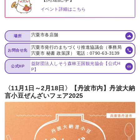
イベント詳細はこちら
宍粟市各店舗
場所
宍粟市発行のまちづくり推進協議会（事務局
お問合せ先
宍粟市 秘書 政策課） 電話：0790-63-3139
益財団法人しそう森林王国観光協会【公式H
公式HP
P】
〈11月1日～2月18日〉【丹波市内】丹波大納
言小豆ぜんざいフェア2025