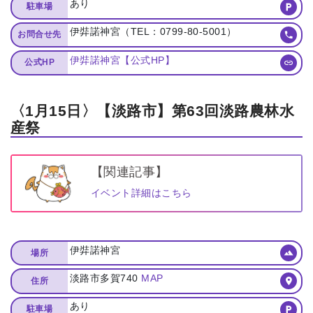
あり
駐車場
伊弉諾神宮（TEL：0799-80-5001）
お問合せ先
伊弉諾神宮【公式HP】
公式HP
〈1月15日〉【淡路市】第63回淡路農林水
産祭
【関連記事】
イベント詳細はこちら
伊弉諾神宮
場所
淡路市多賀740
MAP
住所
あり
駐車場