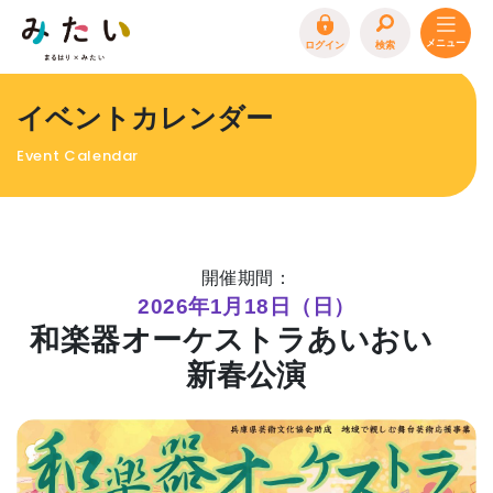
ログイン
検索
トップページ
イベントカレンダー
特集
Event Calendar
イベント
まるはり 雑誌・デジタルブック
地場産品/ツクリビト
開催期間：
エリア特集
2026年1月18日（日）
和楽器オーケストラあいおい
まるはり×みたい
お問合わせ
イベント情報募集
新春公演
サイトポリシー
プライバシーポリシー
運営会社
FAQ