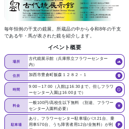
毎年恒例の干支の鏡展。所蔵品の中から令和8年の干支
である午・馬が表された鏡を紹介します。
イベント概要
古代鏡展示館（兵庫県立フラワーセンター
場所
内）
加西市豊倉町飯森１２８２－１
住所
9:00～17:00（入館は16:30まで。但しフラワ
時間
ーセンター入園は16:00まで）
一般100円/高校生以下無料 （別途、フラワー
料金
センター入園料必要）
あり。フラワーセンター駐車場(バス21台、乗
用車570台、うち障害者用12台/全無料）が利
駐車場