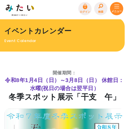
ログイン
検索
トップページ
イベントカレンダー
特集
Event Calendar
イベント
まるはり 雑誌・デジタルブック
地場産品/ツクリビト
開催期間：
エリア特集
令和8年1月4日（日）～3月8日（日） 休館日：
水曜(祝日の場合は翌平日）
まるはり×みたい
お問合わせ
イベント情報募集
冬季スポット展示「干支 午」
サイトポリシー
プライバシーポリシー
運営会社
FAQ