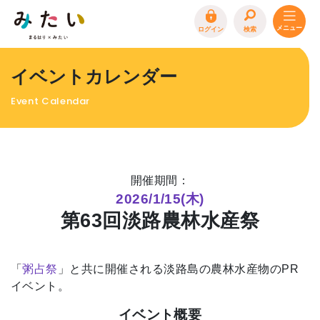
ログイン
検索
トップページ
イベントカレンダー
特集
Event Calendar
イベント
まるはり 雑誌・デジタルブック
地場産品/ツクリビト
開催期間：
エリア特集
2026/1/15(木)
第63回淡路農林水産祭
まるはり×みたい
お問合わせ
イベント情報募集
サイトポリシー
プライバシーポリシー
運営会社
「
粥占祭
」と共に開催される淡路島の農林水産物のPR
FAQ
イベント。
イベント概要