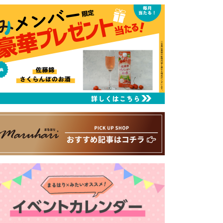
るはり 雑誌・デジタルブック
ital books