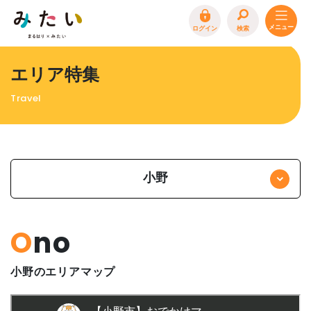
ログイン
検索
トップページ
エリア特集
特集
Travel
イベント
まるはり 雑誌・デジタルブック
地場産品/ツクリビト
小野
エリア特集
まるはり×みたい
お問合わせ
イベント情報募集
Ono
サイトポリシー
プライバシーポリシー
運営会社
小野のエリアマップ
FAQ