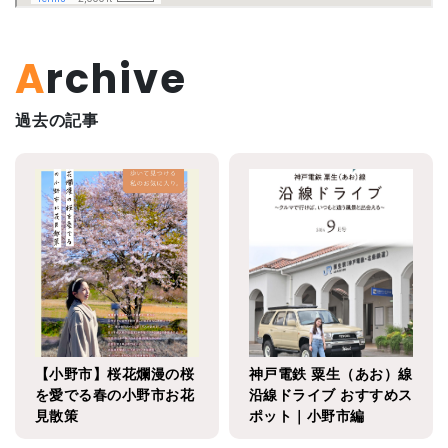
Archive
過去の記事
【小野市】桜花爛漫の桜
神戸電鉄 粟生（あお）線
を愛でる春の小野市お花
沿線ドライブ おすすめス
見散策
ポット｜小野市編