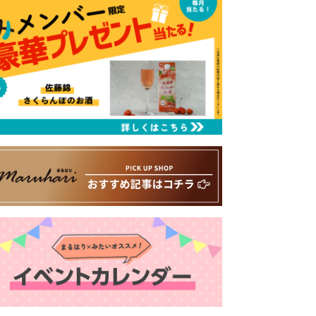
るはり 雑誌・デジタルブック
ital books