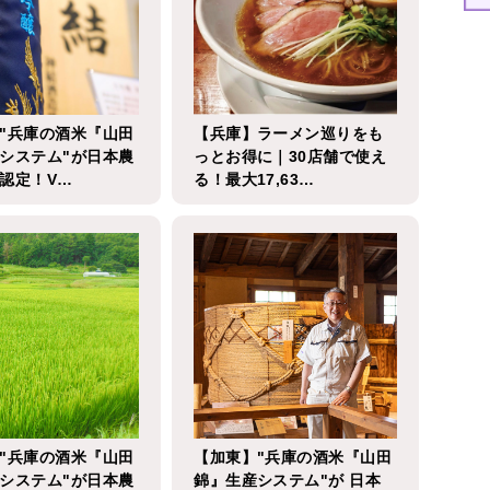
"兵庫の酒米『山田
【兵庫】ラーメン巡りをも
システム"が日本農
っとお得に｜30店舗で使え
認定！V…
る！最大17,63…
"兵庫の酒米『山田
【加東】"兵庫の酒米『山田
システム"が日本農
錦』生産システム"が 日本