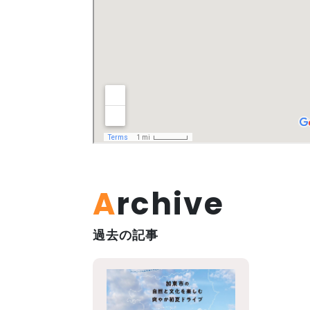
Archive
トップページ
Top page
過去の記事
地場産品/ツクリビト