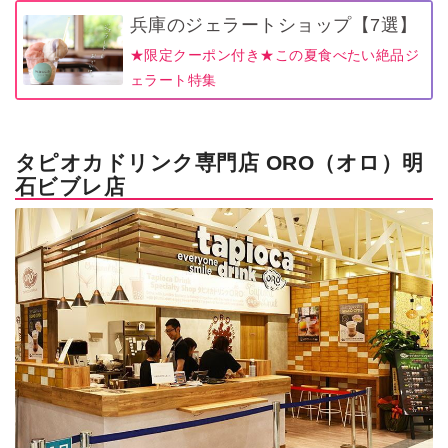
兵庫のジェラートショップ【7選】
★限定クーポン付き★この夏食べたい絶品ジ
ェラート特集
タピオカドリンク専門店 ORO（オロ）明
石ビブレ店