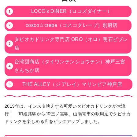
LOCO's DiNER（ロコズダイナー）
cosco☆crepe（コスコクレープ）別府店
タピオカドリンク専門店 ORO（オロ）明石ビブレ
店
台湾甜商店（タイワンテンショウテン）神戸三宮
さんちか店
THE ALLEY（ジ アレイ）マリンピア神戸店
2019年は、インスタ映えする可愛いタピオカドリンクが大流
行！ JR姫路駅からJR三ノ宮駅、山陽電車の駅周辺でタピオカ
ドリンクを楽しめる店をピックアップしました。