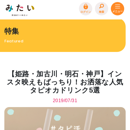
ログイン
検索
トップページ
特集
特集
Featured
イベント
まるはり 雑誌・デジタルブック
地場産品/ツクリビト
【姫路・加古川・明石・神戸】イン
エリア特集
スタ映えもばっちり！お洒落な人気
タピオカドリンク5選
まるはり×みたい
お問合わせ
イベント情報募集
2019/07/31
サイトポリシー
プライバシーポリシー
運営会社
FAQ