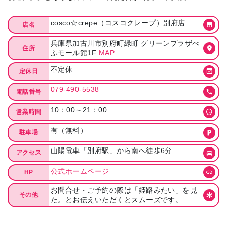
cosco☆crepe（コスコクレープ）別府店
店名
兵庫県加古川市別府町緑町 グリーンプラザべ
住所
ふモール館1F
MAP
不定休
定休日
079-490-5538
電話番号
10：00～21：00
営業時間
有（無料）
駐車場
山陽電車「別府駅」から南へ徒歩6分
アクセス
公式ホームページ
HP
お問合せ・ご予約の際は「姫路みたい」を見
その他
た。とお伝えいただくとスムーズです。