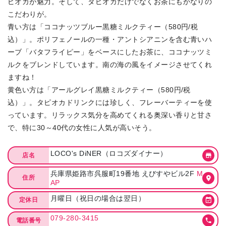
ピオカが魅力。そして、タピオカだけでなくお茶にもかなりの
こだわりが。
青い方は「ココナッツブルー黒糖ミルクティー（580円/税
込）」。ポリフェノールの一種・アントシアニンを含む青いハ
ーブ「バタフライピー」をベースにしたお茶に、ココナッツミ
ルクをブレンドしています。南の海の風をイメージさせてくれ
ますね！
黄色い方は「アールグレイ黒糖ミルクティー（580円/税
込）」。タピオカドリンクには珍しく、フレーバーティーを使
っています。リラックス気分を高めてくれる奥深い香りと甘さ
で、特に30～40代の女性に人気が高いそう。
LOCO's DiNER（ロコズダイナー）
店名
兵庫県姫路市呉服町19番地 えびすやビル2F
M
住所
AP
月曜日（祝日の場合は翌日）
定休日
079-280-3415
電話番号