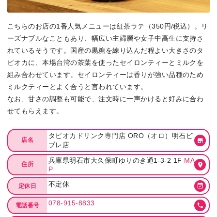
こちらのお店の1番人気メニューは紅茶ラテ（350円/税込）。リ
ーズナブルなこともあり、幅広い主婦層や女子中高生に支持さ
れているそうです。国産の黒糖を練り込んだ程よい大きさのタ
ピオカに、本場台湾の茶葉を使ったセイロンティーとミルクを
組み合わせています。セイロンティーは香りが強い品種のため
ミルクティーとよく合うと言われています。
なお、甘さの調整も可能で、注文時に一声かけると好みに合わ
せてもらえます。
タピオカドリンク専門店 ORO（オロ）明石ビ
店名
ブレ店
兵庫県明石市大久保町ゆりのき通1-3-2 1F
MA
住所
P
不定休
定休日
078-915-8833
電話番号