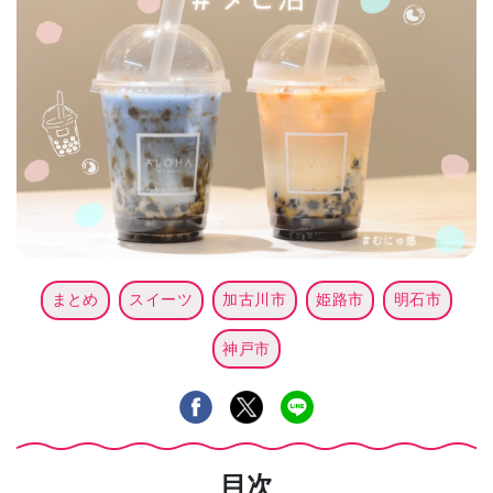
まとめ
スイーツ
加古川市
姫路市
明石市
神戸市
目次