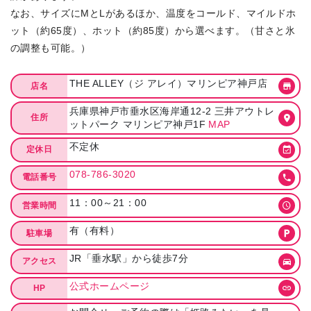
なお、サイズにMとLがあるほか、温度をコールド、マイルドホ
ット（約65度）、ホット（約85度）から選べます。（甘さと氷
の調整も可能。）
THE ALLEY（ジ アレイ）マリンピア神戸店
店名
兵庫県神戸市垂水区海岸通12-2 三井アウトレ
住所
ットパーク マリンピア神戸1F
MAP
不定休
定休日
078-786-3020
電話番号
11：00～21：00
営業時間
有（有料）
駐車場
JR「垂水駅」から徒歩7分
アクセス
公式ホームページ
HP