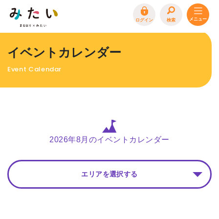
ログイン
検索
トップページ
イベントカレンダー
特集
Event Calendar
イベント
まるはり 雑誌・デジタルブック
地場産品/ツクリビト
エリア特集
2026年8月のイベントカレンダー
まるはり×みたい
お問合わせ
イベント情報募集
エリアを選択する
サイトポリシー
プライバシーポリシー
運営会社
FAQ