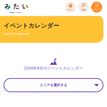
ログイン
検索
トップページ
イベントカレンダー
特集
Event Calendar
イベント
まるはり 雑誌・デジタルブック
地場産品/ツクリビト
エリア特集
2026年8月のイベントカレンダー
まるはり×みたい
お問合わせ
イベント情報募集
エリアを選択する
サイトポリシー
プライバシーポリシー
運営会社
FAQ