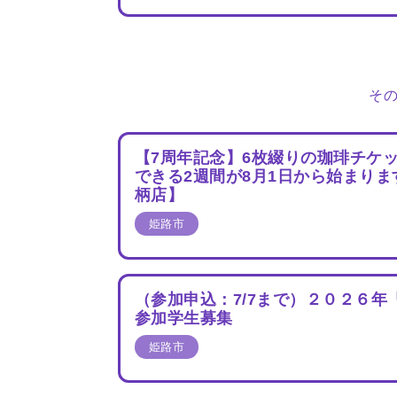
そ
【7周年記念】6枚綴りの珈琲チケッ
できる2週間が8月1日から始まりま
柄店】
姫路市
（参加申込：7/7まで）２０２６
参加学生募集
姫路市