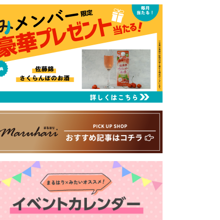
るはり 雑誌・デジタルブック
ital books