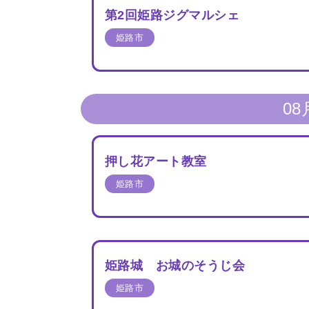
第2回姫路ジグマルシェ
姫路市
トップページ
Top page
08
地場産品/ツクリビト
Local products
押し花アート教室
姫路市
姫路城 お城のそうじ会
姫路市