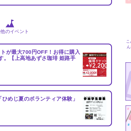
の他のイベント
こ
ん
トが最大700円OFF！お得に購入
す。【上高地あずさ珈琲 姫路手
年「ひめじ夏のボランティア体験」