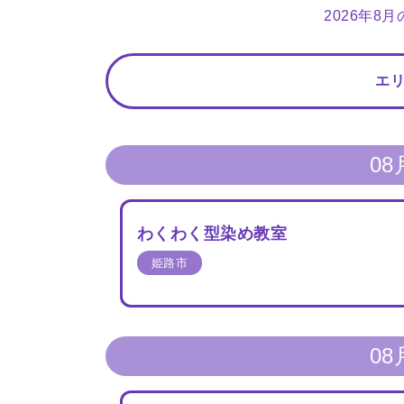
2026年8
エ
08
わくわく型染め教室
姫路市
08