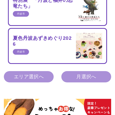
特別展 「丹波と福井の恐
竜たち」
丹波市
夏色丹波あずきめぐり202
6
丹波市
エリア選択へ
月選択へ