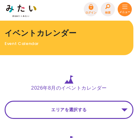
ログイン
検索
トップページ
イベントカレンダー
特集
Event Calendar
イベント
まるはり 雑誌・デジタルブック
地場産品/ツクリビト
エリア特集
2026年8月のイベントカレンダー
まるはり×みたい
お問合わせ
イベント情報募集
エリアを選択する
サイトポリシー
プライバシーポリシー
運営会社
FAQ