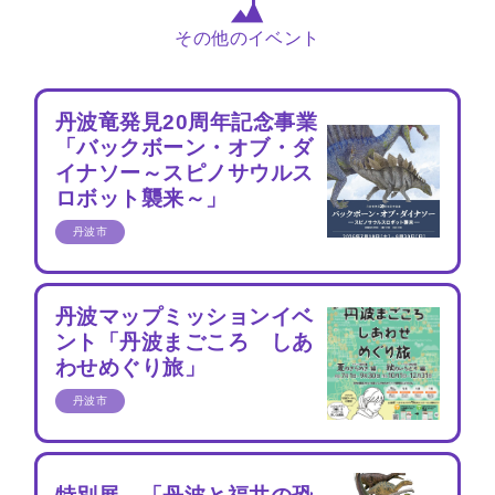
その他のイベント
丹波竜発見20周年記念事業
「バックボーン・オブ・ダ
イナソー～スピノサウルス
ロボット襲来～」
丹波市
丹波マップミッションイベ
ント「丹波まごころ しあ
わせめぐり旅」
丹波市