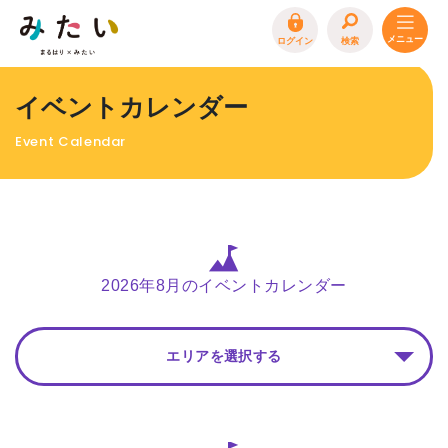
ログイン
検索
トップページ
イベントカレンダー
特集
Event Calendar
イベント
まるはり 雑誌・デジタルブック
地場産品/ツクリビト
エリア特集
2026年8月のイベントカレンダー
まるはり×みたい
お問合わせ
イベント情報募集
エリアを選択する
サイトポリシー
プライバシーポリシー
運営会社
FAQ