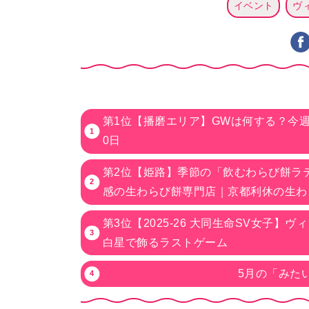
イベント
ヴ
第1位【播磨エリア】GWは何する？今週～
0日
第2位【姫路】季節の「飲むわらび餅ラ
感の生わらび餅専門店｜京都利休の生わ
第3位【2025-26 大同生命SV女子】
白星で飾るラストゲーム
5月の「みたい