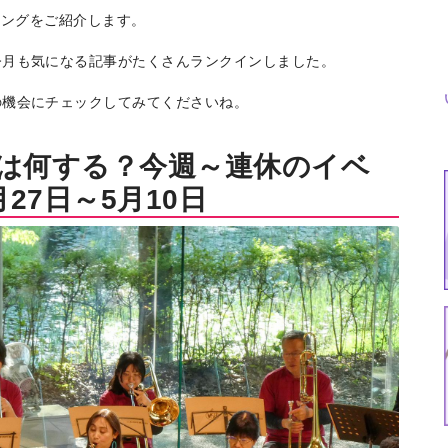
キングをご紹介します。
今月も気になる記事がたくさんランクインしました。
の機会にチェックしてみてくださいね。
Wは何する？今週～連休のイベ
27日～5月10日
特集
イベント
ま
Featured
Events
Dig