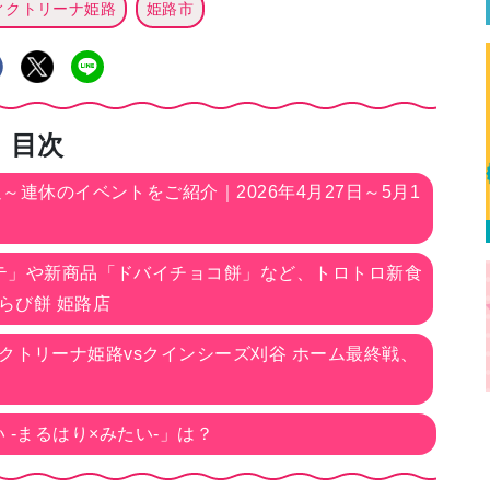
ィクトリーナ姫路
姫路市
目次
連休のイベントをご紹介｜2026年4月27日～5月1
テ」や新商品「ドバイチョコ餅」など、トロトロ新食
らび餅 姫路店
ヴィクトリーナ姫路vsクインシーズ刈谷 ホーム最終戦、
 -まるはり×みたい-」は？