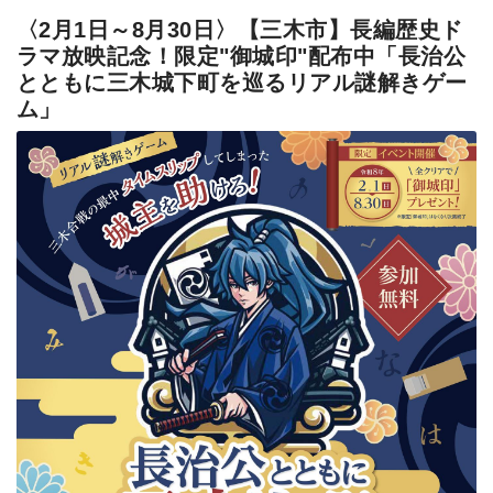
〈2月1日～8月30日〉【三木市】長編歴史ド
ラマ放映記念！限定"御城印"配布中「長治公
とともに三木城下町を巡るリアル謎解きゲー
ム」