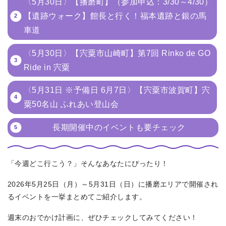
〈5月30日〉【播磨町】（参加申込：3/30～4/30）
【遺跡ウォーク】館長と行く！福本遺跡と銀の馬
車道
〈5月30日〉【宍粟市山崎町】第7回 Rinko de GO
Ride in 宍粟
〈5月31日 ※予備⽇ 6⽉7⽇〉【宍粟市波賀町】宍
粟50名⼭ ふれあい登⼭会
長期開催中のイベントも要チェック
「今週どこ行こう？」そんなあなたにぴったり！
2026年5月25日（月）～5月31日（日）に播磨エリアで開催され
るイベントを一挙まとめてご紹介します。
週末のおでかけ計画に、ぜひチェックしてみてください！