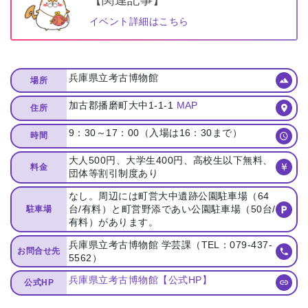
【関連記事】
イベント詳細はこちら
兵庫県立考古博物館
場所
加古郡播磨町大中1-1-1
MAP
住所
9：30～17：00（入場は16：30まで）
時間
大人500円、大学生400円、高校生以下無料、
料金
団体等割引制度あり
なし。周辺には町営大中遺跡公園駐車場（64
台/有料）と町営野添であい公園駐車場（50台/
駐車場
有料）があります。
兵庫県立考古博物館 学芸課（TEL：079-437-
お問合せ先
5562）
兵庫県立考古博物館【公式HP】
公式HP