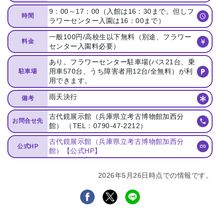
9：00～17：00（入館は16：30まで。但しフ
時間
ラワーセンター入園は16：00まで）
一般100円/高校生以下無料（別途、フラワー
料金
センター入園料必要）
あり。フラワーセンター駐車場(バス21台、乗
用車570台、うち障害者用12台/全無料）が利
駐車場
用できます。
雨天決行
備考
古代鏡展示館（兵庫県立考古博物館加西分
お問合せ先
館） （TEL：0790-47-2212）
古代鏡展示館（兵庫県立考古博物館加西分
公式HP
館）【公式HP】
2026年5月26日時点での情報です。