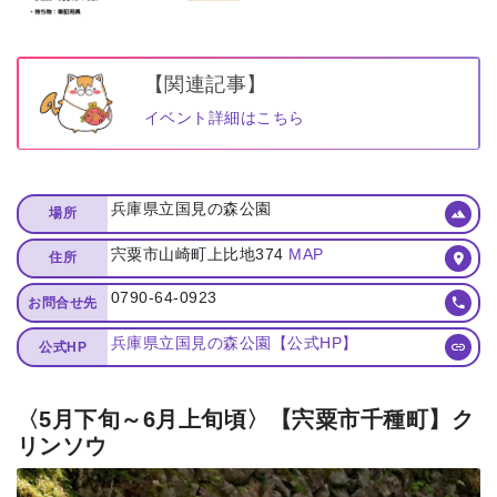
【関連記事】
イベント詳細はこちら
兵庫県立国見の森公園
場所
宍粟市山崎町上比地374
MAP
住所
0790-64-0923
お問合せ先
兵庫県立国見の森公園【公式HP】
公式HP
〈5月下旬～6月上旬頃〉【宍粟市千種町】ク
リンソウ