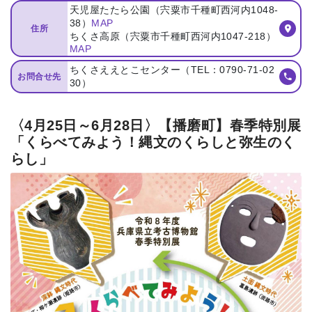
天児屋たたら公園（宍粟市千種町⻄河内1048-
38）
MAP
住所
ちくさ⾼原（宍粟市千種町⻄河内1047-218）
MAP
ちくさええとこセンター（TEL：0790-71-02
お問合せ先
30）
〈4月25日～6月28日〉【播磨町】春季特別展
「くらべてみよう！縄文のくらしと弥生のく
らし」