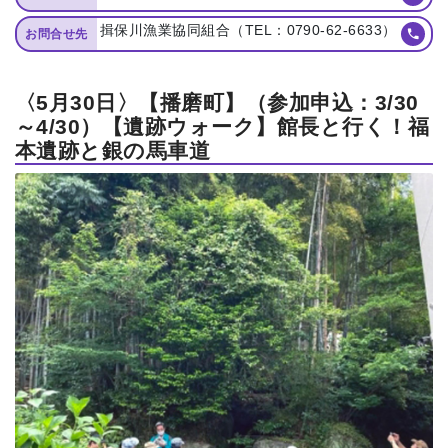
揖保川漁業協同組合（TEL：0790-62-6633）
お問合せ先
〈5月30日〉【播磨町】（参加申込：3/30
～4/30）【遺跡ウォーク】館長と行く！福
本遺跡と銀の馬車道