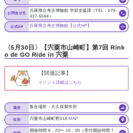
兵庫県立考古博物館 学習支援課（TEL：079-
お問合せ先
437-5564）
兵庫県立考古博物館【公式HP】
公式HP
〈5月30日〉【宍粟市山崎町】第7回 Rink
o de GO Ride in 宍粟
【関連記事】
イベント詳細はこちら
集合場所：⼤久保製作所
場所
宍粟市⼭崎町野318
MAP
住所
開催時間 8：20〜 16：00（受付開始時間 7：