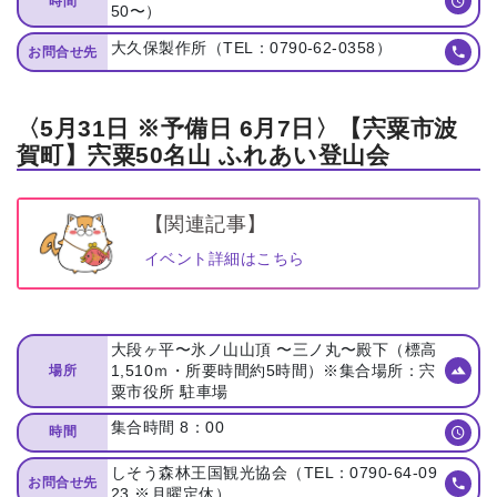
時間
50〜）
⼤久保製作所（TEL：0790-62-0358）
お問合せ先
〈5月31日 ※予備⽇ 6⽉7⽇〉【宍粟市波
賀町】宍粟50名⼭ ふれあい登⼭会
【関連記事】
イベント詳細はこちら
⼤段ヶ平〜氷ノ⼭⼭頂 〜三ノ丸〜殿下（標⾼
1,510ｍ・所要時間約5時間）※集合場所：宍
場所
粟市役所 駐⾞場
集合時間 8：00
時間
しそう森林王国観光協会（TEL：0790-64-09
お問合せ先
23 ※⽉曜定休）