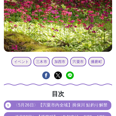
イベント
三木市
加西市
宍粟市
播磨町
目次
〈5月26日〉【宍粟市内全域】揖保川 鮎釣り解禁