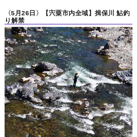
〈5月26日〉【宍粟市内全域】揖保川 鮎釣
り解禁