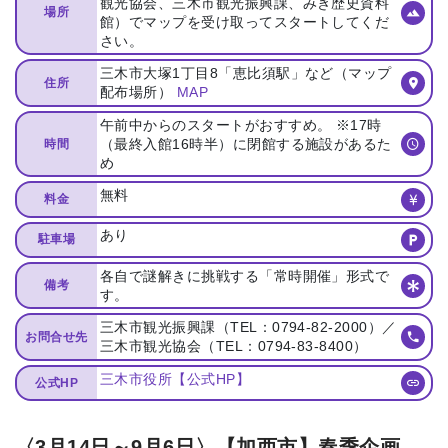
観光協会、三木市観光振興課、みき歴史資料
場所
館）でマップを受け取ってスタートしてくだ
さい。
三木市大塚1丁目8「恵比須駅」など（マップ
住所
配布場所）
MAP
午前中からのスタートがおすすめ。 ※17時
（最終入館16時半）に閉館する施設があるた
時間
め
無料
料金
あり
駐車場
各自で謎解きに挑戦する「常時開催」形式で
備考
す。
三木市観光振興課（TEL：0794-82-2000）／
お問合せ先
三木市観光協会（TEL：0794-83-8400）
三木市役所【公式HP】
公式HP
〈3月14日～9月6日〉【加西市】春季企画