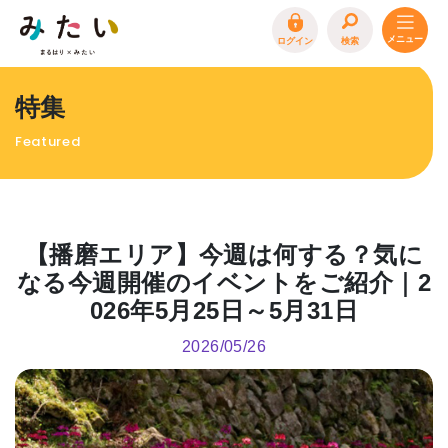
ログイン
検索
トップページ
特集
特集
Featured
イベント
まるはり 雑誌・デジタルブック
地場産品/ツクリビト
【播磨エリア】今週は何する？気に
エリア特集
なる今週開催のイベントをご紹介｜2
026年5月25日～5月31日
まるはり×みたい
お問合わせ
イベント情報募集
2026/05/26
サイトポリシー
プライバシーポリシー
運営会社
FAQ