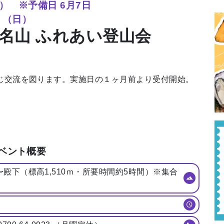
⽇） ※予備⽇ 6⽉7⽇
（⽇）
0名⼭ ふれあい登⼭会
通じ交流を図ります。実施⽇の１ヶ⽉前より受付開始。
ベント概要
殿下（標⾼1,510ｍ・所要時間約5時間）※集合