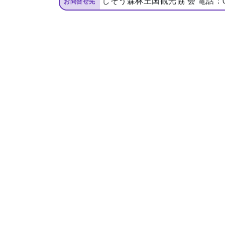
しそう森林王国観光協 会 電話：079
お問合せ先
トップページ
Top page
地場産品/ツクリビト
Local products