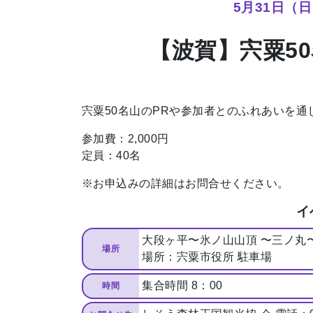
5⽉31⽇（
【波賀】宍粟5
宍粟50名⼭のPRや参加者とのふれあいを
参加費：2,000円
定員：40名
※お申込みの詳細はお問合せください。
イ
⼤段ヶ平〜氷ノ⼭⼭頂 〜三ノ丸〜
場所
場所：宍粟市役所 駐⾞場
集合時間 8：00
時間