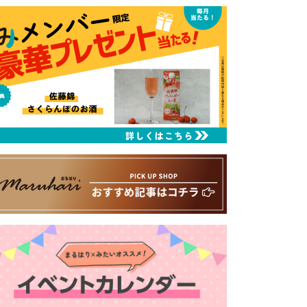
るはり 雑誌・デジタルブック
ital books