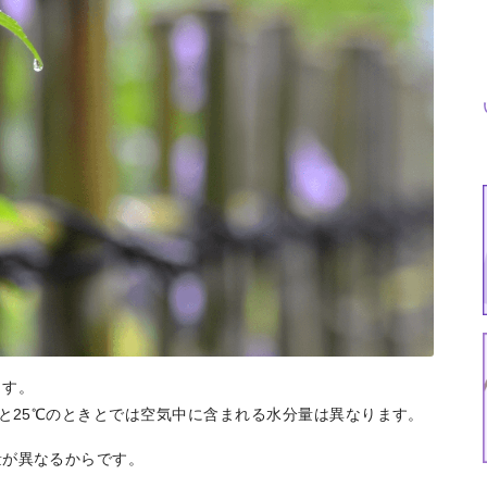
特集
イベント
ま
ます。
Featured
Events
Dig
きと25℃のときとでは空気中に含まれる水分量は異なります。
量が異なるからです。