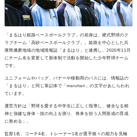
「まるはり姫路ベースボールクラブ」の前身は、硬式野球のク
ラブチーム「高砂ベースボールクラブ」。姫路を中心とした兵
庫県播磨地域の地域情報誌「まるはり」と連携し、2020年11月
にチーム名を変更して新体制で活動を開始した少年野球チーム
です。
ユニフォームやバッグ、バナーや移動用のバスには、情報誌の
「まるはり」と同じ筆記体で「maruhari」の文字があしらわれ
ています。
運営方針は「野球を愛する中学生に正しく指導し、健全なる精
神と強健な身体・技の向上を測り、将来を担う人間形成の育成
に努める」。
監督1名、コーチ4名、トレーナー1名が選手個々の能力を見極