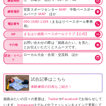
練習時間
安富スポーツセンター
MAP
、中島ベースボー
練習場所
ルパーク
MAP
ほか
090-1580-1189
（まるはりベースボール事務
電話番号
局）
まるはり姫路ベースボールクラブ【公式】
HP
お問い合わせの際は「姫路みたい」を見た。
その他
とお伝えいただくとスムーズです。
ローカル大会・合宿・交流戦 ほか
試合・イベン
ト
試合記事はこちら
体験練習の日程もご紹介！
姫路みたいの日々の更新は、
Twitter
や
Facebook
でお知らせして
います。
Instagram
はグルメやファッションをメインで更新して