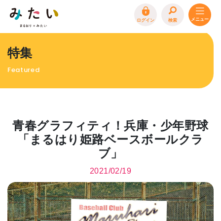
ログイン
検索
トップページ
特集
特集
Featured
イベント
まるはり 雑誌・デジタルブック
地場産品/ツクリビト
青春グラフィティ！兵庫・少年野球
エリア特集
「まるはり姫路ベースボールクラ
ブ」
まるはり×みたい
お問合わせ
イベント情報募集
2021/02/19
サイトポリシー
プライバシーポリシー
運営会社
FAQ