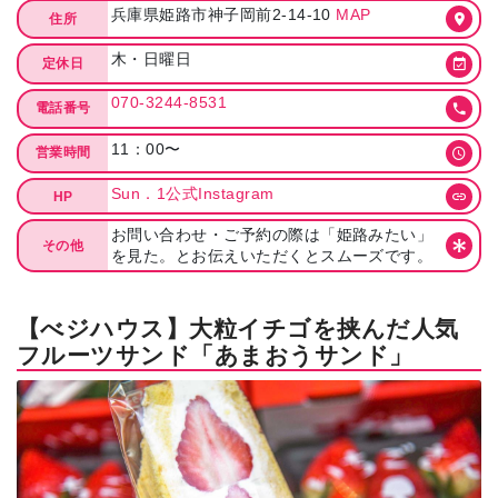
兵庫県姫路市神子岡前2-14-10
MAP
住所
木・日曜日
定休日
070-3244-8531
電話番号
11：00〜
営業時間
Sun．1公式Instagram
HP
お問い合わせ・ご予約の際は「姫路みたい」
その他
を見た。とお伝えいただくとスムーズです。
【べジハウス】大粒イチゴを挟んだ人気
フルーツサンド「あまおうサンド」