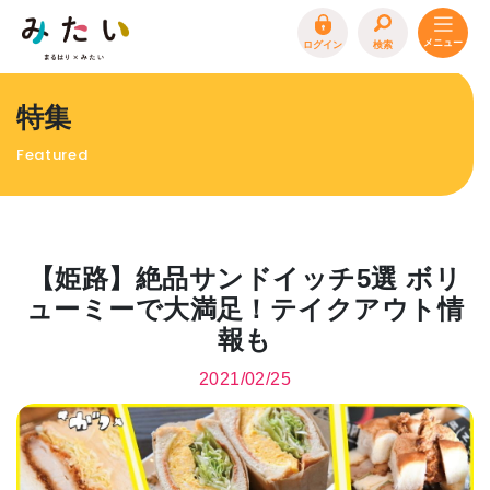
ログイン
検索
トップページ
特集
特集
Featured
イベント
まるはり 雑誌・デジタルブック
地場産品/ツクリビト
【姫路】絶品サンドイッチ5選 ボリ
エリア特集
ューミーで大満足！テイクアウト情
報も
まるはり×みたい
お問合わせ
イベント情報募集
2021/02/25
サイトポリシー
プライバシーポリシー
運営会社
FAQ