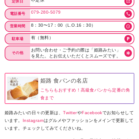
不定休
定休日
079-280-5079
電話番号
8：30〜17：00（L.O.16：30）
営業時間
有（無料）
駐車場
お問い合わせ・ご予約の際は「姫路みたい」
その他
を見た。とお伝えいただくとスムーズです。
姫路 食パンの名店
こちらもおすすめ！高級食パンから定番の角
食まで
姫路みたいの日々の更新は、
Twitter
や
Facebook
でお知らせして
います。
Instagram
はグルメやファッションをメインで更新して
います。チェックしてみてくださいね。