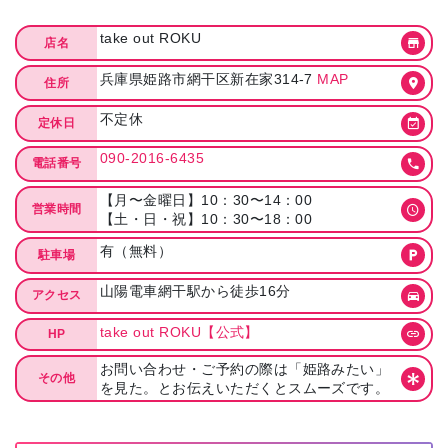
take out ROKU
店名
兵庫県姫路市網干区新在家314-7
MAP
住所
不定休
定休日
090-2016-6435
電話番号
【月〜金曜日】10：30〜14：00
営業時間
【土・日・祝】10：30〜18：00
有（無料）
駐車場
山陽電車網干駅から徒歩16分
アクセス
take out ROKU【公式】
HP
お問い合わせ・ご予約の際は「姫路みたい」
その他
を見た。とお伝えいただくとスムーズです。