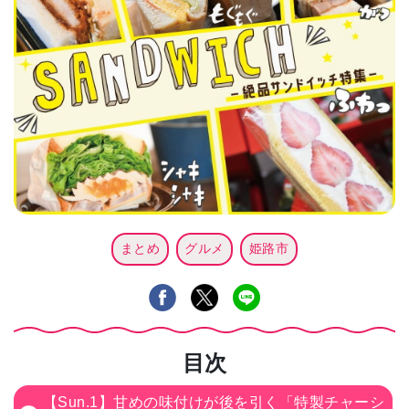
まとめ
グルメ
姫路市
目次
【Sun.1】甘めの味付けが後を引く「特製チャーシ