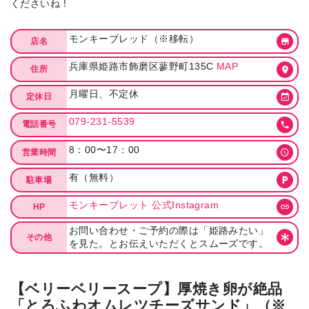
くださいね！
モンキーブレッド（※移転）
店名
兵庫県姫路市飾磨区蓼野町135C
MAP
住所
月曜日、不定休
定休日
079-231-5539
電話番号
8：00〜17：00
営業時間
有（無料）
駐車場
モンキーブレット 公式Instagram
HP
お問い合わせ・ご予約の際は「姫路みたい」
その他
を見た。とお伝えいただくとスムーズです。
【ベリーベリースープ】厚焼き卵が絶品
「とろふわオムレツチーズサンド」（※