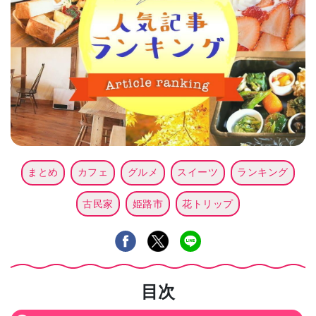
まとめ
カフェ
グルメ
スイーツ
ランキング
古民家
姫路市
花トリップ
目次