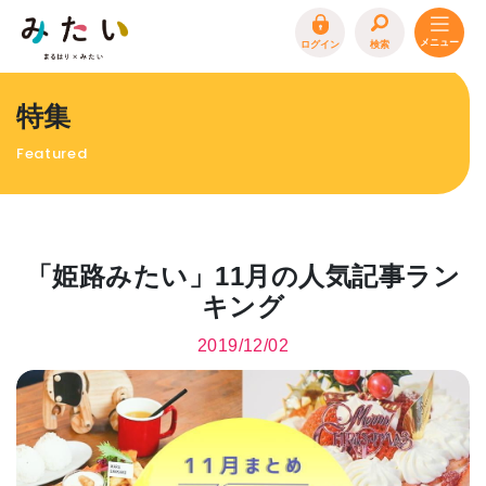
ログイン
検索
トップページ
特集
特集
Featured
イベント
まるはり 雑誌・デジタルブック
地場産品/ツクリビト
「姫路みたい」11月の人気記事ラン
エリア特集
キング
まるはり×みたい
お問合わせ
イベント情報募集
2019/12/02
サイトポリシー
プライバシーポリシー
運営会社
FAQ