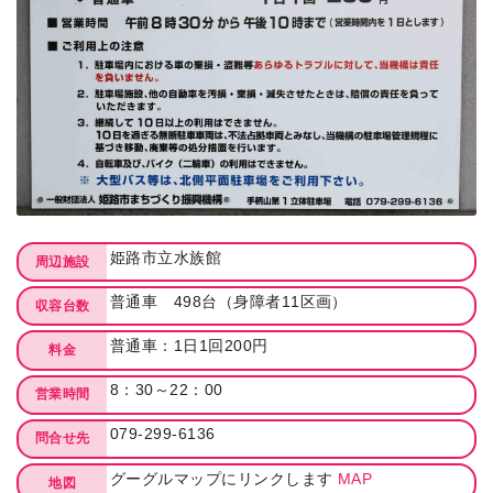
姫路市立水族館
周辺施設
普通車 498台（身障者11区画）
収容台数
普通車：1日1回200円
料金
8：30～22：00
営業時間
079-299-6136
問合せ先
グーグルマップにリンクします
MAP
地図