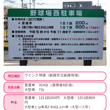
ウインク球場（姫路市立姫路球場）
周辺施設
普通車 324台（身障者6区画）
収容台数
大型車 7台
普通車：1日1回200円 大型車：1日1回800
円
料金
大型車とは車高2.6m以上の車（大型バス等）