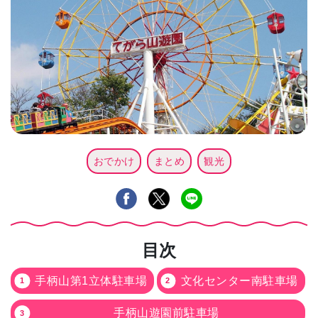
おでかけ
まとめ
観光
目次
手柄山第1立体駐車場
文化センター南駐車場
手柄山遊園前駐車場