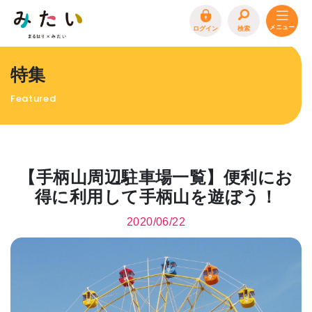
ログイン
検索
トップページ
特集
特集
Featured
イベント
まるはり 雑誌・デジタルブック
地場産品/ツクリビト
【手柄山周辺駐車場一覧】便利にお
エリア特集
得に利用して手柄山を遊ぼう！
まるはり×みたい
お問合わせ
イベント情報募集
2020/06/22
サイトポリシー
プライバシーポリシー
運営会社
FAQ