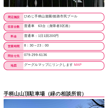
ひめじ手柄山遊園/姫路市民プール
周辺施設
普通車 63台（身障者3区画）
収容台数
普通車：1日1回200円
料金
8：30～23：00
営業時間
079-299-6136
問合せ先
グーグルマップにリンクします
MAP
地図
手柄山山頂駐車場（緑の相談所前）