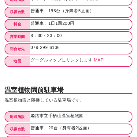
普通車 196台（身障者5区画）
収容台数
普通車：1日1回200円
料金
8：30～23：00
営業時間
079-299-6136
問合せ先
グーグルマップにリンクします
MAP
地図
温室植物園前駐車場
温室植物園と隣接している駐車場です。
姫路市立手柄山温室植物園
周辺施設
普通車 26台（身障者2区画）
収容台数