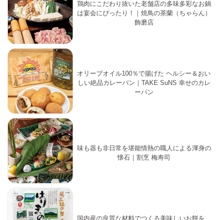
鶏肉にこだわり抜いた老舗店の多味多彩なお鍋
は宴会にぴったり！｜焼鳥の茶蘭（ちゃらん）
飾磨店
オリーブオイル100％で揚げた ヘルシー＆おい
しい絶品カレーパン｜TAKE SuNS 幸せのカレ
ーパン
味も器も非日常を堪能情熱の職人による渾身の
懐石｜割烹 梅寿司
国内産の良質な材料でつくる美味しいお餅を、