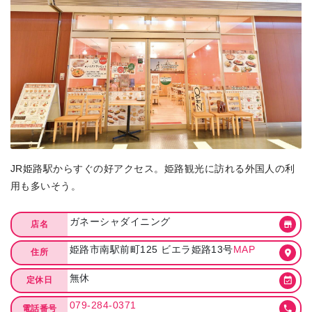
JR姫路駅からすぐの好アクセス。姫路観光に訪れる外国人の利
用も多いそう。
ガネーシャダイニング
店名
姫路市南駅前町125 ビエラ姫路13号
MAP
住所
無休
定休日
079-284-0371
電話番号