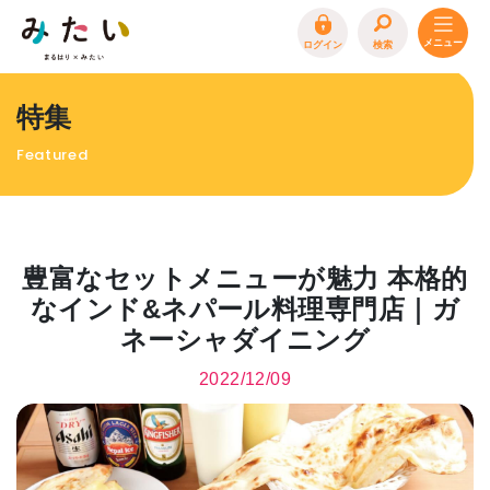
ログイン
検索
トップページ
特集
特集
Featured
イベント
まるはり 雑誌・デジタルブック
地場産品/ツクリビト
豊富なセットメニューが魅力 本格的
エリア特集
なインド&ネパール料理専門店｜ガ
ネーシャダイニング
まるはり×みたい
お問合わせ
イベント情報募集
2022/12/09
サイトポリシー
プライバシーポリシー
運営会社
FAQ