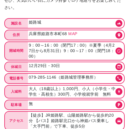
ぜひ、天気のいい日にカメラ持参でロケ地巡りをお楽しみくだ
さい。
姫路城
施設名
兵庫県姫路市本町68
MAP
住所
9：00～16：00（閉門17：00）※夏季（4月2
7日から8月31日）9：00～17：00（閉門18：
開城時間
00）
12月29日・30日
休城日
079-285-1146（姫路城管理事務所）
電話番号
大人（18歳以上）1,000円、小人（小学生・中
入城料
学生・高校生）300円、小学校就学前 無料
無
駐車場
【徒歩】JR姫路駅、山陽姫路駅から徒歩約20
分 【バス】姫路駅北口から神姫バス乗車し
アクセス
「大手門前」で下車、徒歩5分