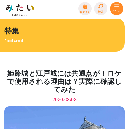
ログイン
検索
トップページ
特集
特集
Featured
イベント
まるはり 雑誌・デジタルブック
地場産品/ツクリビト
姫路城と江戸城には共通点が！ロケ
エリア特集
で使用される理由は？実際に確認し
てみた
まるはり×みたい
お問合わせ
イベント情報募集
2020/03/03
サイトポリシー
プライバシーポリシー
運営会社
FAQ