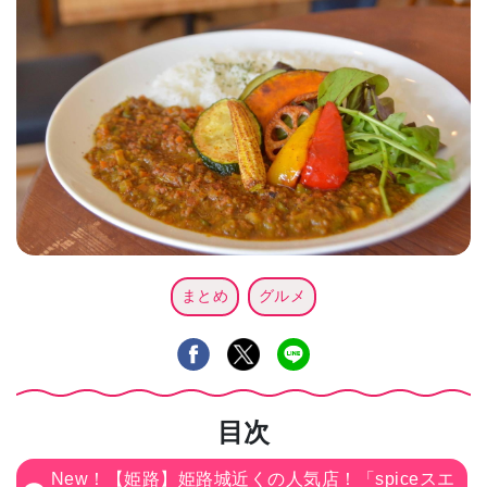
まとめ
グルメ
目次
New！【姫路】姫路城近くの人気店！「spiceスエ