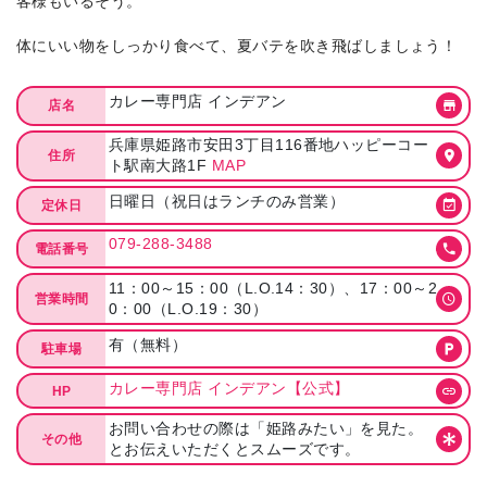
客様もいるそう。
体にいい物をしっかり食べて、夏バテを吹き飛ばしましょう！
カレー専門店 インデアン
店名
兵庫県姫路市安田3丁目116番地ハッピーコー
住所
ト駅南大路1F
MAP
日曜日（祝日はランチのみ営業）
定休日
079-288-3488
電話番号
11：00～15：00（L.O.14：30）、17：00～2
営業時間
0：00（L.O.19：30）
有（無料）
駐車場
カレー専門店 インデアン【公式】
HP
お問い合わせの際は「姫路みたい」を見た。
その他
とお伝えいただくとスムーズです。