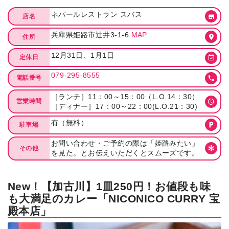
ネパールレストラン スバス
店名
兵庫県姫路市辻井3-1-6
MAP
住所
12月31日、1月1日
定休日
079-295-8555
電話番号
［ランチ］11：00～15：00（L.O.14：30）
営業時間
［ディナー］17：00～22：00(L.O.21：30)
有（無料）
駐車場
お問い合わせ・ご予約の際は「姫路みたい」
その他
を見た。とお伝えいただくとスムーズです。
New！【加古川】1皿250円！お値段も味
も大満足のカレー「NICONICO CURRY 宝
殿本店」