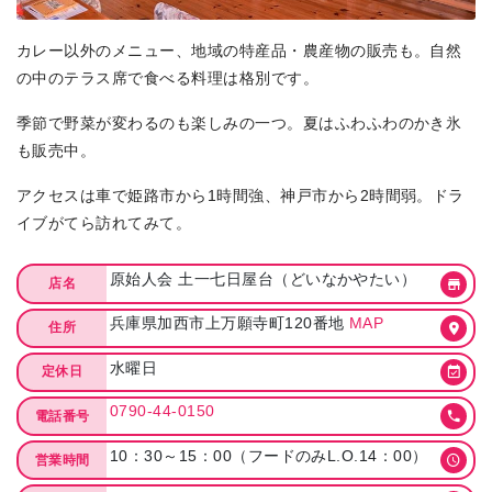
カレー以外のメニュー、地域の特産品・農産物の販売も。自然
の中のテラス席で食べる料理は格別です。
季節で野菜が変わるのも楽しみの一つ。夏はふわふわのかき氷
も販売中。
アクセスは車で姫路市から1時間強、神戸市から2時間弱。ドラ
イブがてら訪れてみて。
原始人会 土一七日屋台（どいなかやたい）
店名
兵庫県加西市上万願寺町120番地
MAP
住所
水曜日
定休日
0790-44-0150
電話番号
10：30～15：00（フードのみL.O.14：00）
営業時間