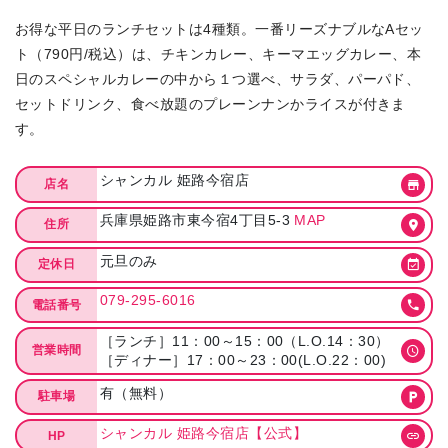
お得な平日のランチセットは4種類。一番リーズナブルなAセッ
ト（790円/税込）は、チキンカレー、キーマエッグカレー、本
日のスペシャルカレーの中から１つ選べ、サラダ、パーパド、
セットドリンク、食べ放題のプレーンナンかライスが付きま
す。
シャンカル 姫路今宿店
店名
兵庫県姫路市東今宿4丁目5-3
MAP
住所
元旦のみ
定休日
079-295-6016
電話番号
［ランチ］11：00～15：00（L.O.14：30）
営業時間
［ディナー］17：00～23：00(L.O.22：00)
有（無料）
駐車場
シャンカル 姫路今宿店【公式】
HP