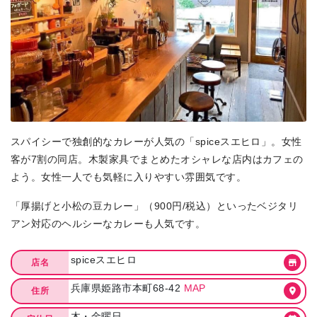
スパイシーで独創的なカレーが人気の「spiceスエヒロ」。女性
客が7割の同店。木製家具でまとめたオシャレな店内はカフェの
よう。女性一人でも気軽に入りやすい雰囲気です。
「厚揚げと小松の豆カレー」（900円/税込）といったベジタリ
アン対応のヘルシーなカレーも人気です。
spiceスエヒロ
店名
兵庫県姫路市本町68-42
MAP
住所
木・金曜日