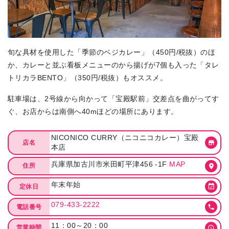
旬な具材を使用した「季節のベジカレー」（450円/税抜）のほ
か、カレーと並ぶ看板メニューのから揚げが7個も入った「タレ
トリカラBENTO」（350円/税抜）もオススメ。
駐車場は、2号線から向かって「宝殿駅前」交差点を曲がってす
ぐ、お店からは南側へ40mほどの場所にあります。
NICONICO CURRY（ニコニコカレー）宝殿
店名
本店
兵庫県加古川市米田町平津456 -1F
MAP
住所
年末年始
定休日
079-433-2222
電話番号
11：00～20：00
営業時間