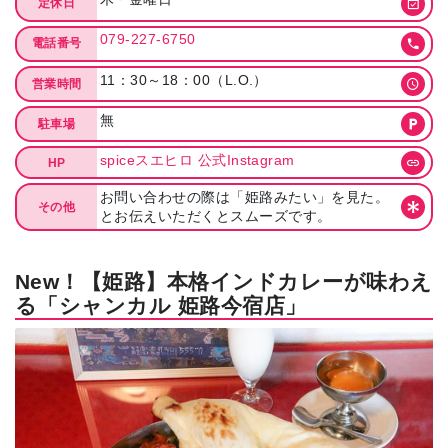
定休日
079-227-6750
電話番号
11：30～18：00（L.O.）
営業時間
無
駐車場
spiceスエヒロ 公式Instagram
HP
お問い合わせの際は「姫路みたい」を見た。
その他
とお伝えいただくとスムーズです。
New！【姫路】本格インドカレーが味わえ
る「シャンカル 姫路今宿店」