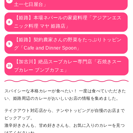
土一七日屋台」
【姫路】本場ネパールの家庭料理「アジアンエス
ニック料理 マヤ 姫路店」
【姫路】契約農家さんの野菜をたっぷりトッピン
グ「Cafe and Dinner Spoon」
【加古川】絶品スープカレー専門店「石焼きスー
プカレー ブンブカフェ」
スパイシーな本格カレーが食べたい！ 一度は食べていただきた
い、姫路周辺のカレーがおいしいお店の情報を集めました。
テイクアウト対応店から、ナンやトッピングが自慢のお店まで
ピックアップ。
激辛好きさんも、甘め好きさんも、お気に入りのカレーを見つ
けてくださいね。