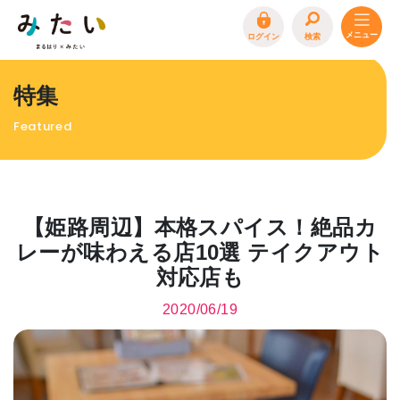
ログイン
検索
トップページ
特集
特集
Featured
イベント
まるはり 雑誌・デジタルブック
地場産品/ツクリビト
【姫路周辺】本格スパイス！絶品カ
エリア特集
レーが味わえる店10選 テイクアウト
対応店も
まるはり×みたい
お問合わせ
イベント情報募集
2020/06/19
サイトポリシー
プライバシーポリシー
運営会社
FAQ