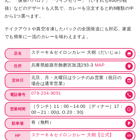
ん。「抹茶ババロア」「ワインゼリー」（いずれも400円/税
抜）などのデザートも人気で、カレーを注文すると約8種類の中
から1つ選べます。
テイクアウトや真空冷凍したパックの全国発送にも対応。家庭
でも簡単に一流のカレーを味わえますよ。
ステーキ＆セイロンカレー 大樹（だいじゅ）
店名
兵庫県姫路市飾磨区加茂293-3
MAP
住所
元旦、月・火曜日はランチのみ営業（祝日の
定休日
場合は通常営業）
079-234-9091
電話番号
［ランチ］11：00～14:00 ［ディナー］17：
営業時間
00～21：00(L.O.20：30)
有（無料）
駐車場
ステーキ＆セイロンカレー 大樹【公式】
HP