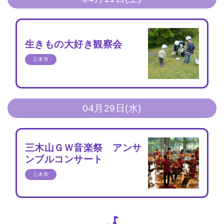
生きもの大好き観察会
三木市
04月29日(水)
三木山ＧＷ音楽祭 アンサ
ンブルコンサート
三木市