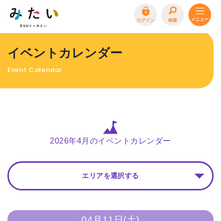
ログイン
検索
トップページ
イベントカレンダー
特集
Event Calendar
イベント
まるはり 雑誌・デジタルブック
地場産品/ツクリビト
エリア特集
2026年4月のイベントカレンダー
まるはり×みたい
お問合わせ
イベント情報募集
エリアを選択する
サイトポリシー
プライバシーポリシー
運営会社
FAQ
04月11日(土)