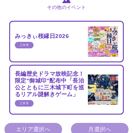
その他のイベント
みっきぃ桜縁日2026
三木市
長編歴史ドラマ放映記念！
限定"御城印"配布中「長治
公とともに三木城下町を巡
るリアル謎解きゲーム」
三木市
エリア選択へ
月選択へ