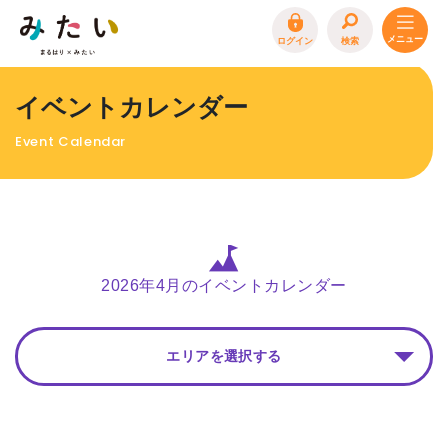
ログイン
検索
トップページ
イベントカレンダー
特集
Event Calendar
イベント
まるはり 雑誌・デジタルブック
地場産品/ツクリビト
エリア特集
2026年4月のイベントカレンダー
まるはり×みたい
お問合わせ
イベント情報募集
エリアを選択する
サイトポリシー
プライバシーポリシー
運営会社
FAQ