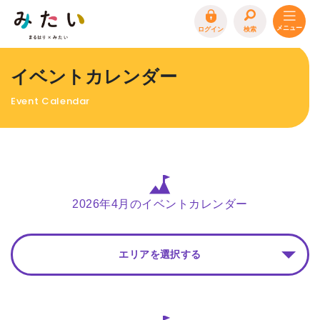
ログイン
検索
トップページ
イベントカレンダー
特集
Event Calendar
イベント
まるはり 雑誌・デジタルブック
地場産品/ツクリビト
エリア特集
2026年4月のイベントカレンダー
まるはり×みたい
お問合わせ
イベント情報募集
エリアを選択する
サイトポリシー
プライバシーポリシー
運営会社
FAQ