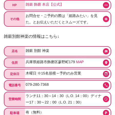
雑穀 飾磨 本店【公式】
HP
お問合せ・ご予約の際は「姫路みたい」を見
その他
た。とお伝えいただくとスムーズです。
雑穀別館神楽の情報はこちら↓
雑穀 別館 神楽
店名
兵庫県姫路市飾磨区蓼野町179
MAP
住所
木曜日 ※15名規模～予約のみ営業
定休日
079-280-7368
電話番号
ランチ11：30～14：30（L.O. 14：00）ディナ
営業時間
ー17：30～22：00（L.O. 21：30）
有（無料）
駐車場