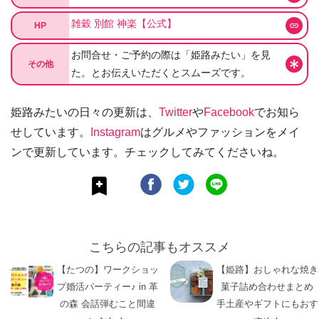
雑穀 別館 神楽【公式】
HP
お問合せ・ご予約の際は「姫路みたい」を見
その他
た。とお伝えいただくとスムーズです。
姫路みたいの日々の更新は、
Twitter
や
Facebook
でお知ら
せしています。
Instagram
はグルメやファッションをメイ
ンで更新しています。チェックしてみてくださいね。
こちらの記事もオススメ
【たつの】ワークショッ
【姫路】おしゃれな焼き
プ婚活パーティー♪ in 革
菓子詰め合わせまとめ
の森 会話弾むこと間違
手土産やギフトにもおす