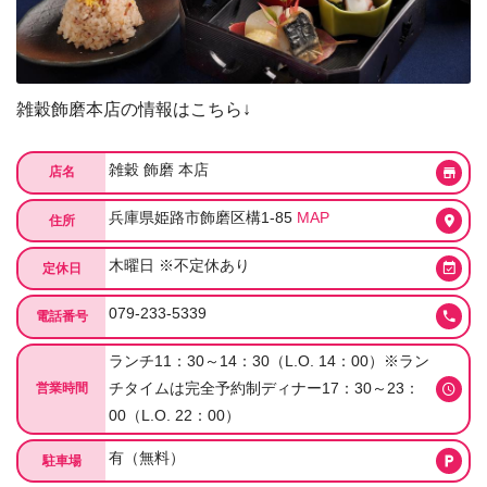
雑穀飾磨本店の情報はこちら↓
雑穀 飾磨 本店
店名
兵庫県姫路市飾磨区構1-85
MAP
住所
木曜日 ※不定休あり
定休日
079-233-5339
電話番号
ランチ11：30～14：30（L.O. 14：00）※ラン
チタイムは完全予約制ディナー17：30～23：
営業時間
00（L.O. 22：00）
有（無料）
駐車場