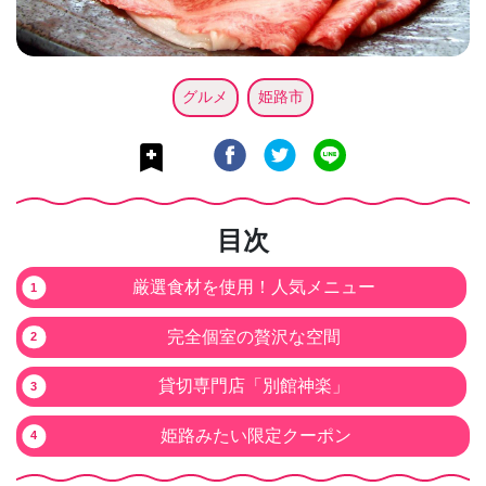
グルメ
姫路市
目次
厳選食材を使用！人気メニュー
完全個室の贅沢な空間
貸切専門店「別館神楽」
姫路みたい限定クーポン