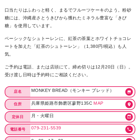
口当たりはふわっと軽く、まるでフルーツケーキのよう。粉砂
糖には、沖縄産さとうきびから獲れたミネラル豊富な「きび
糖」を使用しています。
ベーシックなシュトーレンに、紅茶の茶葉とホワイトチョコレ
ートを加えた「紅茶のシュトーレン」（1,380円/税込）も人
気。
ご予約は電話、または店頭にて。締め切りは12月20日（日）。
受け渡し日時は予約時にご相談ください。
MONKEY BREAD（モンキー ブレッド）
店名
兵庫県姫路市飾磨区蓼野135C
MAP
住所
月・火曜日
定休日
079-231-5539
電話番号