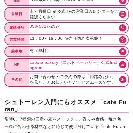
住所
土～月曜日 ※公式HPの営業日カレンダーをご
営業日
確認ください
050-5327-2974
電話番号
11：00～16：00 ※売り切れ次第終了
営業時間
有（無料）
駐車場
coboto bakery（コボトベーカリー）公式Inst
HP
agram
お問い合わせ・ご予約の際は「姫路みたい」
その他
を見た。とお伝えいただくとスムーズです。
シュトーレン入門にもオススメ「cafe Fu
ran」
常時6、7種類の国産小麦をストックし、香りや食感、焼き色、
一緒に合わせる材料などに応じて使い分けている「cafe Furan