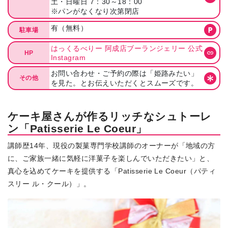
土・日曜日 7：30～18：00
※パンがなくなり次第閉店
有（無料）
駐車場
はっくるべりー 阿成店ブーランジェリー 公式
HP
Instagram
お問い合わせ・ご予約の際は「姫路みたい」
その他
を見た。とお伝えいただくとスムーズです。
ケーキ屋さんが作るリッチなシュトーレ
ン「Patisserie Le Coeur」
講師歴14年、現役の製菓専門学校講師のオーナーが「地域の方
に、ご家族一緒に気軽に洋菓子を楽しんでいただきたい」と、
真心を込めてケーキを提供する「Patisserie Le Coeur（パティ
スリー ル・クール）」。