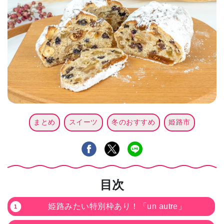
まとめ
スイーツ
冬のおすすめ
姫路市
目次
姫路みたい特別枠あり！「un autre」