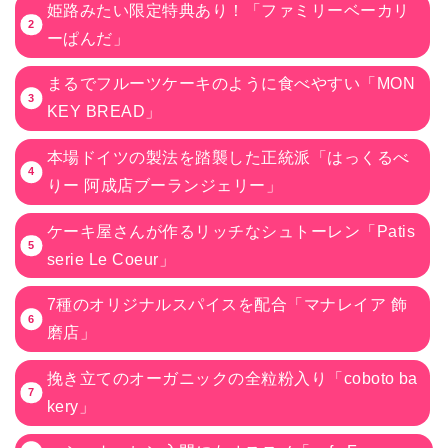
姫路みたい限定特典あり！「ファミリーベーカリ
ーぱんだ」
まるでフルーツケーキのように食べやすい「MON
KEY BREAD」
本場ドイツの製法を踏襲した正統派「はっくるべ
りー 阿成店ブーランジェリー」
ケーキ屋さんが作るリッチなシュトーレン「Patis
serie Le Coeur」
7種のオリジナルスパイスを配合「マナレイア 飾
磨店」
挽き立てのオーガニックの全粒粉入り「coboto ba
kery」