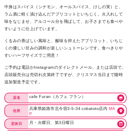
中身はスパイス（シナモン、オールスパイス、けしの実）と、
ラム酒に軽く漬け込んだアプリコットといちじく。火入れして
味をなじませ、アルコール分を飛ばして、お子さまでも食べや
すいように仕上げています。
くるみの香ばしい風味と、酸味を抑えたアプリコット、いちじ
くの優しい甘みの調和が楽しいシュトーレンです。食べきりや
すいハーフサイズでご用意！
ご予約は電話かInstagramのダイレクトメール、または店頭で。
店頭販売分は売切れ次第終了ですが、クリスマス当日まで随時
追加製造予定です。
cafe Furan（カフェ フラン）
店名
兵庫県姫路市北今宿3-5-34 cobatoto店内
MA
住所
P
月・火曜日、第3日曜日
定休日