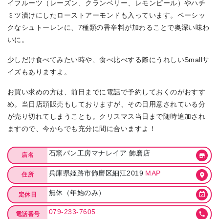
イフルーツ（レーズン、クランベリー、レモンピール）やハチ
ミツ漬けにしたローストアーモンドも入っています。ベーシッ
クなシュトーレンに、7種類の香辛料が加わることで奥深い味わ
いに。
少しだけ食べてみたい時や、食べ比べする際にうれしいSmallサ
イズもありますよ。
お買い求めの方は、前日までに電話で予約しておくのがおすす
め。当日店頭販売もしておりますが、その日用意されている分
が売り切れてしまうことも。クリスマス当日まで随時追加され
ますので、今からでも充分に間に合いますよ！
石窯パン工房マナレイア 飾磨店
店名
兵庫県姫路市飾磨区細江2019
MAP
住所
無休（年始のみ）
定休日
079-233-7605
電話番号