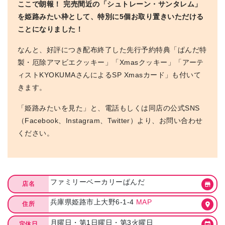
ここで朗報！ 完売間近の「シュトレーン・サンタレム」
を姫路みたい枠として、特別に5個お取り置きいただける
ことになりました！
なんと、好評につき配布終了した先行予約特典「ぱんだ特
製・厄除アマビエクッキー」「Xmasクッキー」「アーテ
ィストKYOKUMAさんによるSP Xmasカード」も付いて
きます。
「姫路みたいを見た」と、電話もしくは同店の公式SNS
（Facebook、Instagram、Twitter）より、お問い合わせ
ください。
ファミリーベーカリーぱんだ
店名
兵庫県姫路市上大野6-1-4
MAP
住所
月曜日・第1日曜日・第3火曜日
定休日