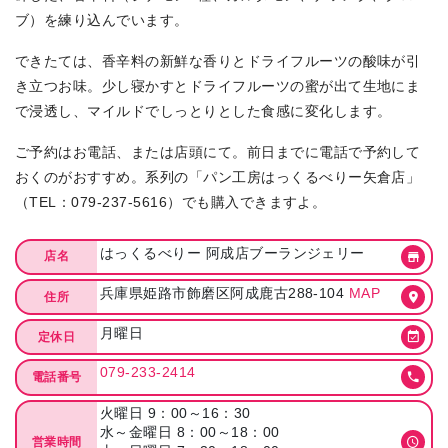
ブ）を練り込んでいます。
できたては、香辛料の新鮮な香りとドライフルーツの酸味が引
き立つお味。少し寝かすとドライフルーツの蜜が出て生地にま
で浸透し、マイルドでしっとりとした食感に変化します。
ご予約はお電話、または店頭にて。前日までに電話で予約して
おくのがおすすめ。系列の「パン工房はっくるべりー矢倉店」
（TEL：079-237-5616）でも購入できますよ。
はっくるべりー 阿成店ブーランジェリー
店名
兵庫県姫路市飾磨区阿成鹿古288-104
MAP
住所
月曜日
定休日
079-233-2414
電話番号
火曜日 9：00～16：30
水～金曜日 8：00～18：00
営業時間