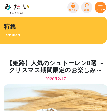
ログイン
検索
トップページ
特集
特集
Featured
イベント
まるはり 雑誌・デジタルブック
地場産品/ツクリビト
【姫路】人気のシュトーレン8選 ～
エリア特集
クリスマス期間限定のお楽しみ～
まるはり×みたい
お問合わせ
イベント情報募集
2020/12/17
サイトポリシー
プライバシーポリシー
運営会社
FAQ