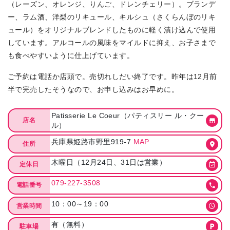
（レーズン、オレンジ、りんご、ドレンチェリー）。ブランデ
ー、ラム酒、洋梨のリキュール、キルシュ（さくらんぼのリキ
ュール）をオリジナルブレンドしたものに軽く漬け込んで使用
しています。アルコールの風味をマイルドに抑え、お子さまで
も食べやすいように仕上げています。
ご予約は電話か店頭で。売切れしだい終了です。昨年は12月前
半で完売したそうなので、お申し込みはお早めに。
Patisserie Le Coeur（パティスリー ル・クー
店名
ル）
兵庫県姫路市野里919-7
MAP
住所
木曜日（12月24日、31日は営業）
定休日
079-227-3508
電話番号
10：00～19：00
営業時間
有（無料）
駐車場