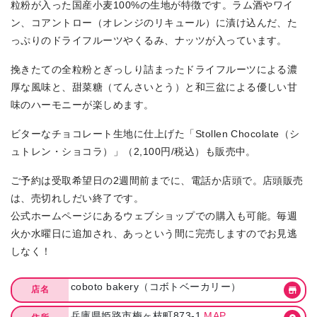
粒粉が入った国産小麦100%の生地が特徴です。ラム酒やワイ
ン、コアントロー（オレンジのリキュール）に漬け込んだ、た
っぷりのドライフルーツやくるみ、ナッツが入っています。
挽きたての全粒粉とぎっしり詰まったドライフルーツによる濃
厚な風味と、甜菜糖（てんさいとう）と和三盆による優しい甘
味のハーモニーが楽しめます。
ビターなチョコレート生地に仕上げた「Stollen Chocolate（シ
ュトレン・ショコラ）」（2,100円/税込）も販売中。
ご予約は受取希望日の2週間前までに、電話か店頭で。店頭販売
は、売切れしだい終了です。
公式ホームページにあるウェブショップでの購入も可能。毎週
火か水曜日に追加され、あっという間に完売しますのでお見逃
しなく！
coboto bakery（コボトベーカリー）
店名
兵庫県姫路市梅ヶ枝町873-1
MAP