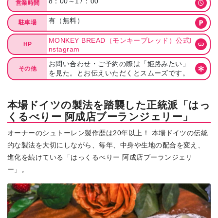
8：00～17：00
営業時間
有（無料）
駐車場
MONKEY BREAD（モンキーブレッド）公式I
HP
nstagram
お問い合わせ・ご予約の際は「姫路みたい」
その他
を見た。とお伝えいただくとスムーズです。
本場ドイツの製法を踏襲した正統派「はっ
くるべりー 阿成店ブーランジェリー」
オーナーのシュトーレン製作歴は20年以上！ 本場ドイツの伝統
的な製法を大切にしながら、毎年、中身や生地の配合を変え、
進化を続けている「はっくるべりー 阿成店ブーランジェリ
ー」。