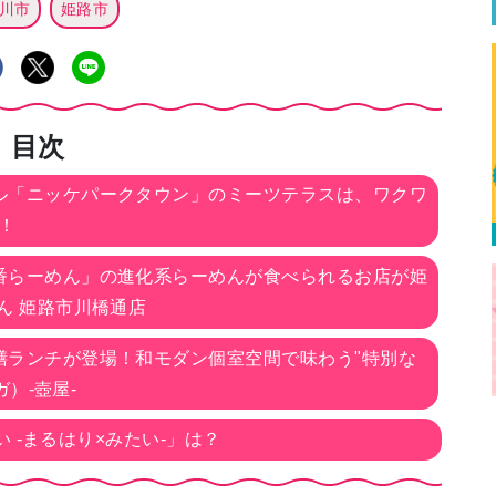
川市
姫路市
目次
ル「ニッケパークタウン」のミーツテラスは、ワクワ
！
番らーめん」の進化系らーめんが食べられるお店が姫
ん 姫路市川橋通店
膳ランチが登場！和モダン個室空間で味わう"特別な
ガ）-壺屋-
い -まるはり×みたい-」は？