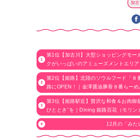
加古
第1位【加古川】大型ショッピングモー
クがいっぱいのアミューズメントエリア
第2位【姫路】北陸のソウルフード「８
路にOPEN！｜金澤醤油豚骨８番らーめ
第3位【姫路駅近】贅沢な和食＆お肉御
ひととき"を｜Dining 姫路百花（モリン
12月の「みた