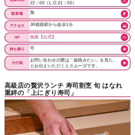
22：00（L.O.21：00）
無
駐車場
JR姫路駅から徒歩1分
アクセス
魚路【公式】
HP
可
持ち帰り
お問い合わせの際は「姫路みたい」を見た。
その他
とお伝えいただくとスムーズです。
高級店の贅沢ランチ 寿司割烹 旬 はなれ
重絆の「上にぎり寿司」