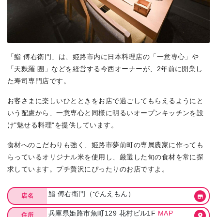
「鮨 傅右衛門」は、姫路市内に日本料理店の「一意専心」や
「天麩羅 團」などを経営する今西オーナーが、2年前に開業し
た寿司専門店です。
お客さまに楽しいひとときをお店で過ごしてもらえるようにと
いう配慮から、一意専心と同様に明るいオープンキッチンを設
け"魅せる料理"を提供しています。
食材へのこだわりも強く、姫路市夢前町の専属農家に作っても
らっているオリジナル米を使用し、厳選した旬の食材を常に探
求しています。プチ贅沢にぴったりのお店ですよ。
鮨 傅右衛門（でんえもん）
店名
兵庫県姫路市魚町129 花村ビル1F
MAP
住所