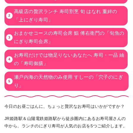
高級店の贅沢ランチ 寿司割烹 旬 はなれ 重絆の
「上にぎり寿司」
おまかせコースの寿司会席 鮨 傅右衛門の「旬魚の
にぎり寿司会席」
お寿司だけでは物足りないあなたへ 寿司・一品 紬
の「寿司御膳」
瀬戸内海の天然物のみ使用 すし一の「穴子のにぎ
り」
今日のお昼ごはんに、ちょっと贅沢なお寿司はいかがですか？
JR姫路駅＆山陽電鉄姫路駅から徒歩圏内にあるお寿司屋さんの
中から、ランチのにぎり寿司が人気のお店を5つご紹介します。