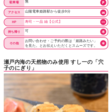
無
駐車場
山陽電車姫路駅から徒歩9分
アクセス
寿司・一品 紬【公式】
HP
可
持ち帰り
お問い合わせ・ご予約の際は「姫路みたい」
その他
を見た。とお伝えいただくとスムーズです。
瀬戸内海の天然物のみ使用 すし一の「穴
子のにぎり」