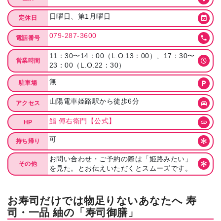
日曜日、第1月曜日
定休日
079-287-3600
電話番号
11：30〜14：00（L.O.13：00）、17：30〜
営業時間
23：00（L.O.22：30）
無
駐車場
山陽電車姫路駅から徒歩6分
アクセス
鮨 傅右衛門【公式】
HP
可
持ち帰り
お問い合わせ・ご予約の際は「姫路みたい」
その他
を見た。とお伝えいただくとスムーズです。
お寿司だけでは物足りないあなたへ 寿
司・一品 紬の「寿司御膳」