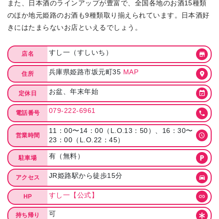
また、日本酒のラインアップが豊富で、全国各地のお酒15種類
のほか地元姫路のお酒も9種類取り揃えられています。日本酒好
きにはたまらないお店といえるでしょう。
すし一（すしいち）
店名
兵庫県姫路市坂元町35
MAP
住所
お盆、年末年始
定休日
079-222-6961
電話番号
11：00〜14：00（L.O.13：50）、16：30〜
営業時間
23：00（L.O.22：45）
有（無料）
駐車場
JR姫路駅から徒歩15分
アクセス
すし一【公式】
HP
可
持ち帰り