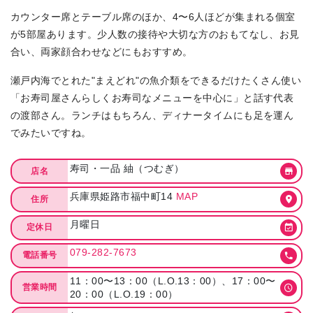
カウンター席とテーブル席のほか、4〜6人ほどが集まれる個室
が5部屋あります。少人数の接待や大切な方のおもてなし、お見
合い、両家顔合わせなどにもおすすめ。
瀬戸内海でとれた"まえどれ"の魚介類をできるだけたくさん使い
「お寿司屋さんらしくお寿司なメニューを中心に」と話す代表
の渡部さん。ランチはもちろん、ディナータイムにも足を運ん
でみたいですね。
寿司・一品 紬（つむぎ）
店名
兵庫県姫路市福中町14
MAP
住所
月曜日
定休日
079-282-7673
電話番号
11：00〜13：00（L.O.13：00）、17：00〜
営業時間
20：00（L.O.19：00）