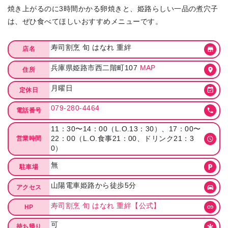
焼き上がるのに3時間かかる卵焼きと、姫路らしい一品の煮穴子
は、ぜひ食べてほしいおすすめメニューです。
寿司割烹 旬 はなれ 重絆
店名
兵庫県姫路市西二階町107
MAP
住所
月曜日
定休日
079-280-4464
電話番号
11：30〜14：00（L.O.13：30）、17：00〜
22：00（L.O.食事21：00、ドリンク21：3
営業時間
0）
無
駐車場
山陽電車姫路から徒歩5分
アクセス
寿司割烹 旬 はなれ 重絆【公式】
HP
可
持ち帰り