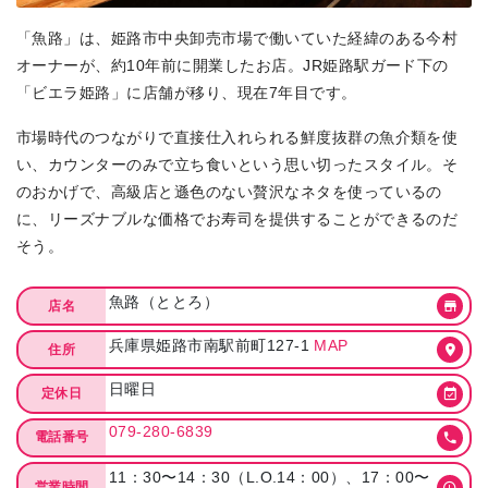
「魚路」は、姫路市中央卸売市場で働いていた経緯のある今村
オーナーが、約10年前に開業したお店。JR姫路駅ガード下の
「ビエラ姫路」に店舗が移り、現在7年目です。
市場時代のつながりで直接仕入れられる鮮度抜群の魚介類を使
い、カウンターのみで立ち食いという思い切ったスタイル。そ
のおかげで、高級店と遜色のない贅沢なネタを使っているの
に、リーズナブルな価格でお寿司を提供することができるのだ
そう。
魚路（ととろ）
店名
兵庫県姫路市南駅前町127-1
MAP
住所
日曜日
定休日
079-280-6839
電話番号
11：30〜14：30（L.O.14：00）、17：00〜
営業時間