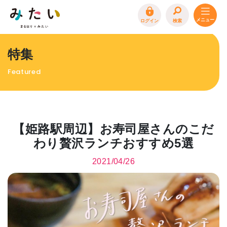
ログイン
検索
トップページ
特集
特集
Featured
イベント
まるはり 雑誌・デジタルブック
地場産品/ツクリビト
【姫路駅周辺】お寿司屋さんのこだ
エリア特集
わり贅沢ランチおすすめ5選
まるはり×みたい
お問合わせ
イベント情報募集
2021/04/26
サイトポリシー
プライバシーポリシー
運営会社
FAQ