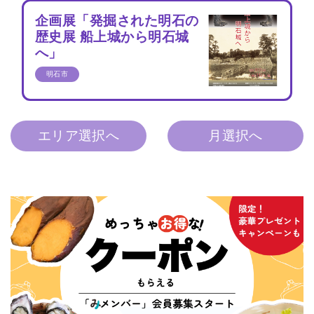
企画展「発掘された明石の
歴史展 船上城から明石城
へ」
明石市
エリア選択へ
月選択へ