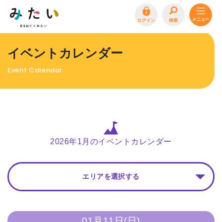
ログイン
検索
トップページ
イベントカレンダー
特集
Event Calendar
イベント
まるはり 雑誌・デジタルブック
地場産品/ツクリビト
エリア特集
2026年1月のイベントカレンダー
まるはり×みたい
お問合わせ
イベント情報募集
エリアを選択する
サイトポリシー
プライバシーポリシー
運営会社
FAQ
01月11日(日)