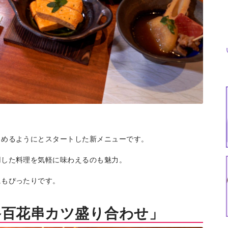
しめるようにとスタートした新メニューです。
用した料理を気軽に味わえるのも魅力。
特集
イベント
ま
にもぴったりです。
Featured
Events
Dig
路百花串カツ盛り合わせ」