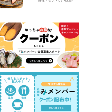
百花（モリンガ）-壺屋-