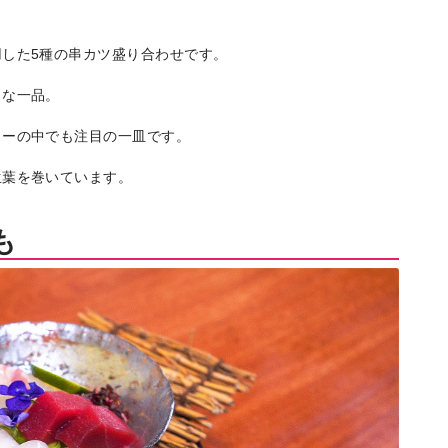
した5種の串カツ盛り合わせです。
りな一品。
ューの中でも注目の一皿です。
生葉を巻いています。
も