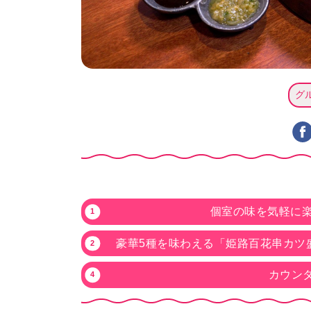
グ
個室の味を気軽に
豪華5種を味わえる「姫路百花串カツ
カウン