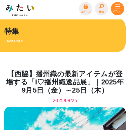
ログイン
検索
トップページ
特集
特集
Featured
イベント
まるはり 雑誌・デジタルブック
地場産品/ツクリビト
【西脇】播州織の最新アイテムが登
エリア特集
場する「I♡播州織逸品展」｜2025年
9月5日（金）～25日（木）
まるはり×みたい
お問合わせ
イベント情報募集
2025/08/25
サイトポリシー
プライバシーポリシー
運営会社
FAQ