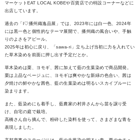
マーケットEAT LOCAL KOBEや百貨店での特設コーナーなどに
出店しています。
過去の「I♡播州織逸品展」では、2023年には白一色、2024年
には黒一色と個性的なテーマ展開で、播州織の風合いや、手触
りのよさをアピール。
2025年は初心に戻り、「sawa-ri」立ち上げ当初に力を入れてい
た草木染めを前面に押し出す予定だとか。
草木染めは栗、ヨモギ、茜に加えて藍の生葉染めで商品開発。
栗は上品なベージュに、ヨモギは爽やかな新緑の色合い、茜は
夕焼けの鮮やかな茜色、藍の生葉染めは明るいスカイブルーに
染まります。
また、藍染めにも着手し、藍農家の村井さんから苗を譲り受
け、自宅の庭で栽培。
高橋さん自ら摘んで、粉砕した染料を使って、さまざまな青を
表現しました。
高邦商事のステージには、藍の生葉染の明るい青、栗のナチュ