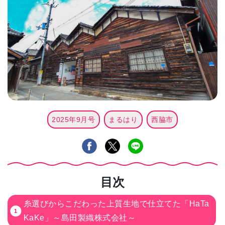
2025年9月号
まるはり
西脇市
目次
糸選びからこだわった上質生地で仕立てた「HaTa
KaKe」～島田製織株式会社～