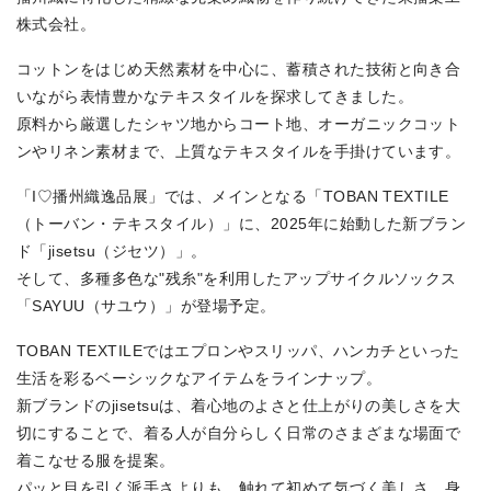
株式会社。
コットンをはじめ天然素材を中心に、蓄積された技術と向き合
いながら表情豊かなテキスタイルを探求してきました。
原料から厳選したシャツ地からコート地、オーガニックコット
ンやリネン素材まで、上質なテキスタイルを手掛けています。
「I♡播州織逸品展」では、メインとなる「TOBAN TEXTILE
（トーバン・テキスタイル）」に、2025年に始動した新ブラン
ド「jisetsu（ジセツ）」。
そして、多種多色な"残糸"を利用したアップサイクルソックス
「SAYUU（サユウ）」が登場予定。
TOBAN TEXTILEではエプロンやスリッパ、ハンカチといった
生活を彩るベーシックなアイテムをラインナップ。
新ブランドのjisetsuは、着心地のよさと仕上がりの美しさを大
切にすることで、着る人が自分らしく日常のさまざまな場面で
着こなせる服を提案。
パッと目を引く派手さよりも、触れて初めて気づく美しさ、身