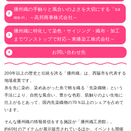
播州織の手触りと風合いのよさを大切にする「sa
wa-ri」～高邦商事株式会社～
播州織に特化して染色・サイジング・織布・加工
までワンストップで対応～東播染工株式会社～
お問い合わせ先
200年以上の歴史と伝統を誇る「播州織」は、西脇市を代表する
地場産業です。
糸を先に染め、染めあがった糸で柄を織る「先染織物」という
手法により、自然な風合い、豊かな色彩、肌触りのよい生地に
仕上がるとあって、国内先染織物の70％以上のシェアを占めて
います。
そんな播州織の情報発信をする施設が「播州織工房館」。
約60社のアイテムが展示販売されているほか、イベントも開催