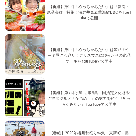
【番組】第9回『めっちゃみたい』は「新春・
絶品海鮮」特集！海鮮丼＆豪華海鮮BBQをYouT
ubeで公開
【番組】第8回『めっちゃみたい』は姫路のケ
ーキ屋さん巡り！クリスマスにぴったりの絶品
ケーキをYouTubeで公開中
【番組】第7回は加古川特集！国指定文化財や
ご当地グルメ「かつめし」の魅力を紹介『めっ
ちゃみたい』YouTubeで公開中
【番組】2025年播州秋祭り特集！東新町・長