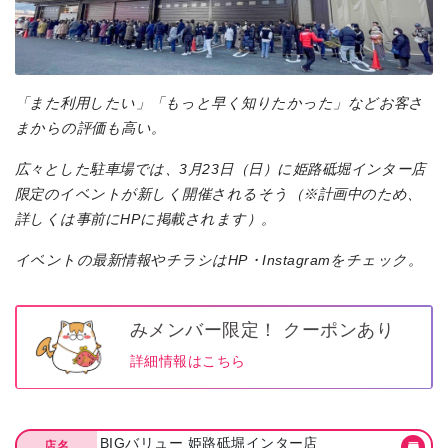
「また利用したい」「もっと早く知りたかった」などお客さ
まからの評価も高い。
広々とした駐車場では、3月23日（日）に姫路砥堀インター店
限定のイベントが新しく開催されるそう（※計画中のため、
詳しくは事前にHPに掲載されます）。
イベントの最新情報やチラシはHP・Instagramをチェック。
みメンバー限定！ クーポンあり
詳細情報はこちら
BIGバリュー 姫路砥堀インター店
店名