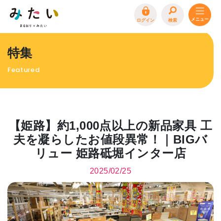
ログイン
検索
トップページ
特集
特集
Featured
イベント
まるはり 雑誌・デジタルブック
地場産品/ツクリビト
【姫路】約1,000点以上の新品家具 工
エリア特集
夫を凝らしたお値段異常！｜BIGバ
リュー 姫路砥堀インター店
まるはり×みたい
お問合わせ
イベント情報募集
2025/02/25
サイトポリシー
プライバシーポリシー
運営会社
FAQ