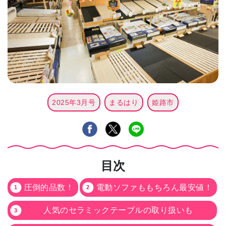
2025年3月号
まるはり
姫路市
目次
圧倒的品数！
電動ソファももちろん最安値！
人気のセラミックテーブルの取り扱いも