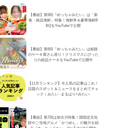
【番組】第9回『めっちゃみたい』は「新
春・絶品海鮮」特集！海鮮丼＆豪華海鮮B
BQをYouTubeで公開
【番組】第8回『めっちゃみたい』は姫路
のケーキ屋さん巡り！クリスマスにぴった
りの絶品ケーキをYouTubeで公開中
【11月ランキング】今人気の記事はこれ！
話題のスポット＆ニュースをまとめてチェ
ック｜みたい -まるはり×みたい-
【番組】第7回は加古川特集！国指定文化
財やご当地グルメ「かつめし」の魅力を紹