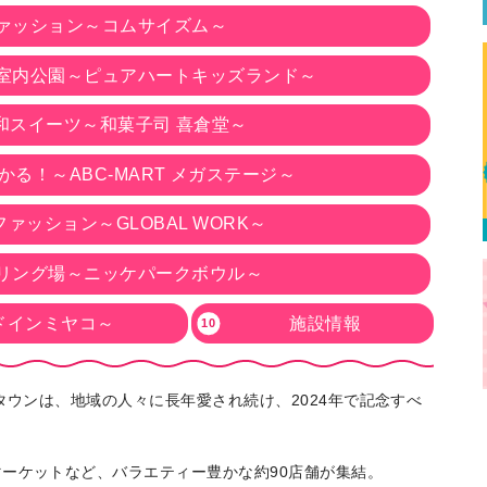
ァッション～コムサイズム～
室内公園～ピュアハートキッズランド～
和スイーツ～和菓子司 喜倉堂～
る！～ABC-MART メガステージ～
ァッション～GLOBAL WORK～
リング場～ニッケパークボウル～
ドインミヤコ～
施設情報
タウンは、地域の人々に長年愛され続け、2024年で記念すべ
ーケットなど、バラエティー豊かな約90店舗が集結。