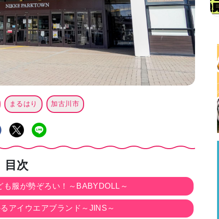
まるはり
加古川市
目次
も服が勢ぞろい！～BABYDOLL～
るアイウエアブランド～JINS～