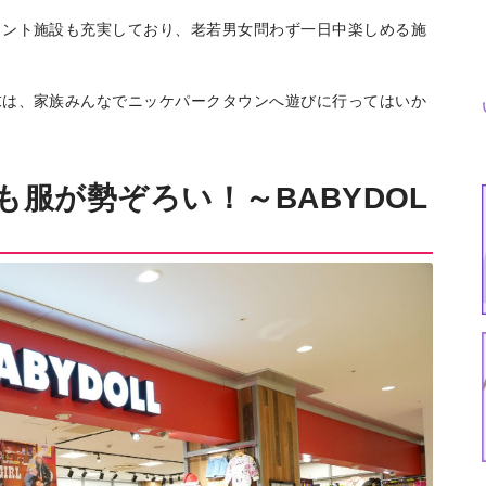
メント施設も充実しており、老若男女問わず一日中楽しめる施
末は、家族みんなでニッケパークタウンへ遊びに行ってはいか
服が勢ぞろい！～BABYDOL
特集
イベント
ま
Featured
Events
Dig