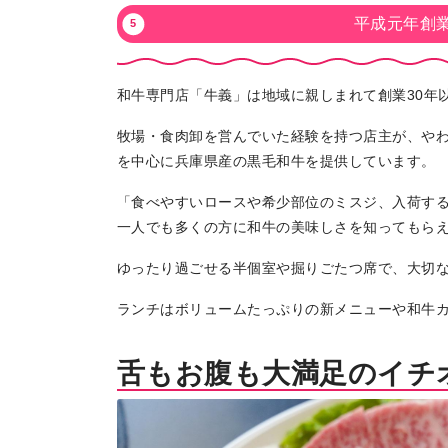
平成元年創
和牛専門店「牛義」は地域に親しまれて創業30年
牧場・食肉卸を営んでいた経験を持つ店主が、や
を中心に兵庫県産の黒毛和牛を提供しています。
「食べやすいロースや希少部位のミスジ、入荷す
一人でも多くの方に和牛の美味しさを知ってもら
ゆったり過ごせる半個室や掘りごたつ席で、大切
ランチはボリュームたっぷりの新メニューや和牛
舌もお腹も大満足のイチ