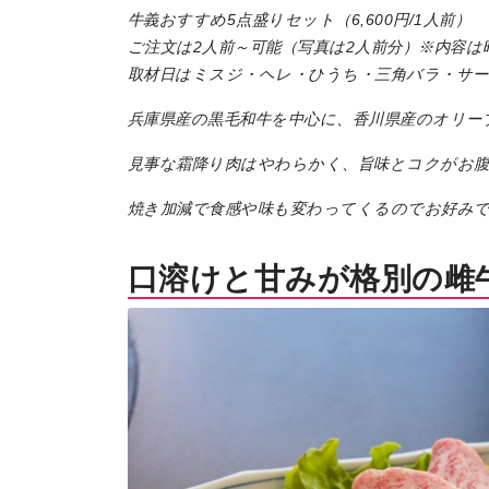
牛義おすすめ5点盛りセット（6,600円/1人前）
地場産品/ツクリビト
ご注文は2人前～可能（写真は2人前分）※内容
Local products
取材日はミスジ・ヘレ・ひうち・三角バラ・サ
兵庫県産の黒毛和牛を中心に、香川県産のオリー
見事な霜降り肉はやわらかく、旨味とコクがお
焼き加減で食感や味も変わってくるのでお好み
口溶けと甘みが格別の雌