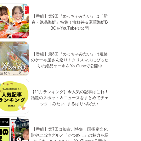
【番組】第9回『めっちゃみたい』は「新
春・絶品海鮮」特集！海鮮丼＆豪華海鮮B
BQをYouTubeで公開
【番組】第8回『めっちゃみたい』は姫路
のケーキ屋さん巡り！クリスマスにぴった
りの絶品ケーキをYouTubeで公開中
【11月ランキング】今人気の記事はこれ！
話題のスポット＆ニュースをまとめてチェ
ック｜みたい -まるはり×みたい-
【番組】第7回は加古川特集！国指定文化
財やご当地グルメ「かつめし」の魅力を紹