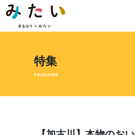
特集
Featured
【加古川】本物のお