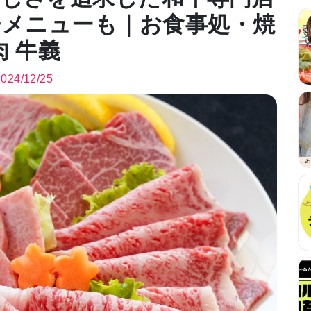
チメニューも｜お食事処・焼
肉 牛義
2024/12/25