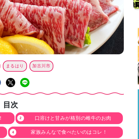
まるはり
加古川市
目次
！
口溶けと甘みが格別の雌牛のお肉
家族みんなで食べたいのはコレ！