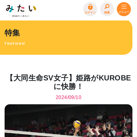
ログイン
検索
トップページ
特集
特集
Featured
イベント
まるはり 雑誌・デジタルブック
地場産品/ツクリビト
【大同生命SV女子】姫路がKUROBE
エリア特集
に快勝！
まるはり×みたい
お問合わせ
イベント情報募集
2024/09/10
サイトポリシー
プライバシーポリシー
運営会社
FAQ