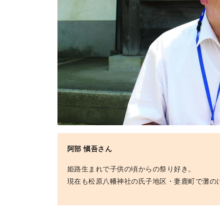
地場産品/ツクリビト
Local products
阿部 愼吾さん
姫路生まれで子供の頃からの祭り好き。
現在も松原八幡神社の氏子地区・妻鹿町で灘の