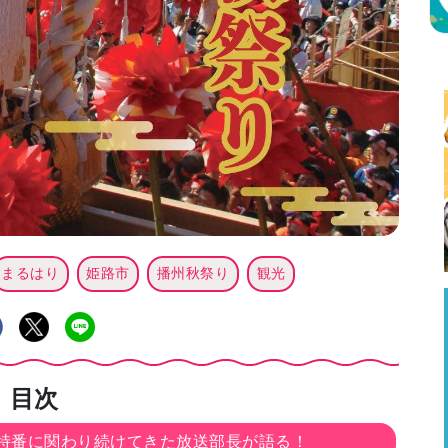
まるはり
姫路市
播州秋祭り
観光
目次
特番に関わり続けてきた放送部長が語る！