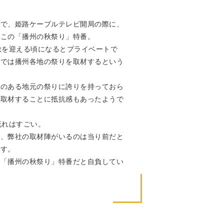
ので、姫路ケーブルテレビ開局の際に、
がこの「播州の秋祭り」特番。
秋を迎える頃になるとプライベートで
事では播州各地の祭りを取材するという
史のある地元の祭りに誇りを持っておら
が取材することに抵抗感もあったようで
流れはすごい。
と、弊社の取材陣がいるのは当り前だと
です。
が「播州の秋祭り」特番だと自負してい