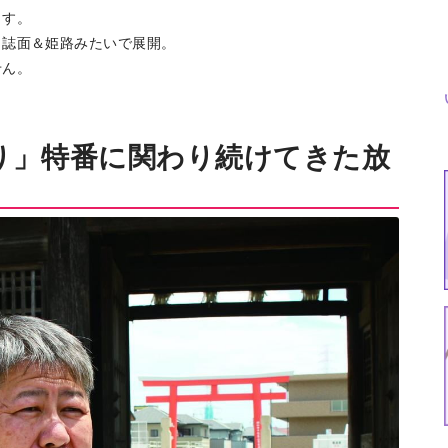
ます。
り誌面＆姫路みたいで展開。
せん。
り」特番に関わり続けてきた放
特集
イベント
ま
Featured
Events
Dig