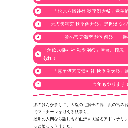
「松原八幡神社 秋季例大祭」豪華
「大塩天満宮 秋季例大祭」野趣溢る
「浜の宮天満宮 秋季例祭」一
「魚吹八幡神社 秋季例祭」屋台、檀尻
あれ！
「恵美酒宮天満神社 秋季例大祭」
今年もやります！
灘のけんか祭りに、大塩の毛獅子の舞、浜の宮の
でフィナーレを迎える秋祭り。
播州の人間なら誰しもが血沸き肉躍るアドレナリン
っと追ってきました。