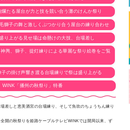
絢爛たる屋台が力と技を競い合う灘のけんか祭り
る毛獅子の舞と激しくぶつかり合う屋台の練り合わせ
番盛り上がる見せ場は命懸けの大技、台場差し
、神輿、獅子、提灯練りによる華麗な祭り絵巻をご覧
練子の掛け声響き渡る台場練りで祭は盛り上がる
WINK「播州の秋祭り」特番
台場差しと恵美酒宮の台場練り、そして魚吹のちょうちん練り
全開の秋祭りを姫路ケーブルテレビWINKでは開局以来、ず