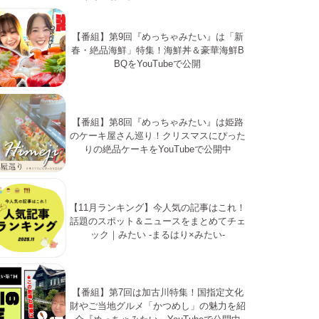
【番組】第9回『めっちゃみたい』は「新
春・絶品海鮮」特集！海鮮丼＆豪華海鮮B
BQをYouTubeで公開
【番組】第8回『めっちゃみたい』は姫路
のケーキ屋さん巡り！クリスマスにぴった
りの絶品ケーキをYouTubeで公開中
【11月ランキング】今人気の記事はこれ！
話題のスポット＆ニュースをまとめてチェ
ック｜みたい -まるはり×みたい-
【番組】第7回は加古川特集！国指定文化
財やご当地グルメ「かつめし」の魅力を紹