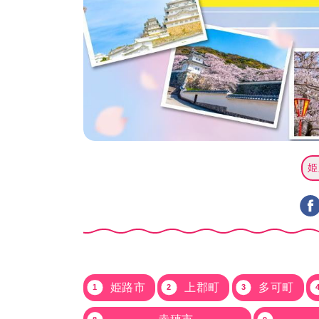
姫
姫路市
上郡町
多可町