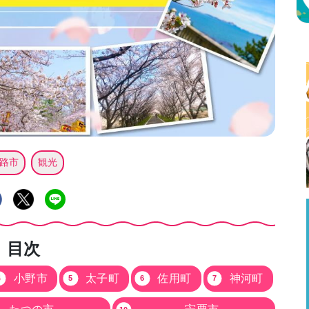
路市
観光
目次
小野市
太子町
佐用町
神河町