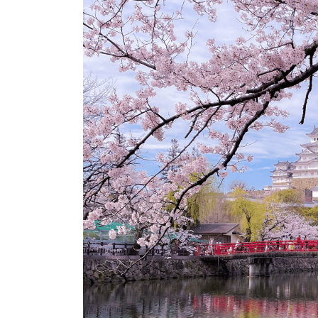
地場産品/ツクリビト
Local products