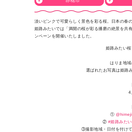
赤穂市
淡いピンクで可愛らしく景色を彩る桜。日本の春
姫路みたいでは「満開の桜が彩る播磨の絶景を共有
ンペーンを開催いたしました。
姫路みたい桜
はりま地域
選ばれたお写真は姫路み
4
①
@himeji
②
#姫路みたい
③撮影地域・日付を付け